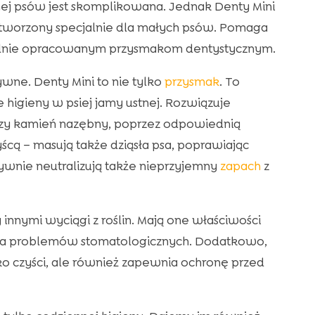
tnej psów jest skomplikowana. Jednak Denty Mini
 stworzony specjalnie dla małych psów. Pomaga
cjalnie opracowanym przysmakom dentystycznym.
ywne. Denty Mini to nie tylko
przysmak
. To
higieny w psiej jamy ustnej. Rozwiązuje
czy kamień nazębny, poprzez odpowiednią
cą – masują także dziąsła psa, poprawiając
tywnie neutralizują także nieprzyjemny
zapach
z
innymi wyciągi z roślin. Mają one właściwości
yzyka problemów stomatologicznych. Dodatkowo,
ko czyści, ale również zapewnia ochronę przed