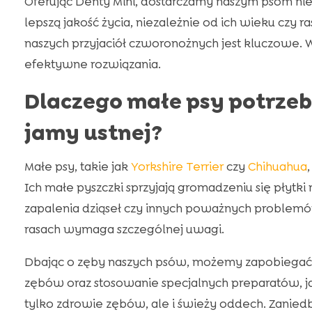
Oferując Denty Mini, dostarczamy naszym psom nie
lepszą jakość życia, niezależnie od ich wieku czy 
naszych przyjaciół czworonożnych jest kluczowe. 
efektywne rozwiązania.
Dlaczego małe psy potrzeb
jamy ustnej?
Małe psy, takie jak
Yorkshire Terrier
czy
Chihuahua
Ich małe pyszczki sprzyjają gromadzeniu się płytki
zapalenia dziąseł czy innych poważnych problem
rasach wymaga szczególnej uwagi.
Dbając o zęby naszych psów, możemy zapobiegać
zębów oraz stosowanie specjalnych preparatów, ja
tylko zdrowie zębów, ale i świeży oddech. Zaniedb