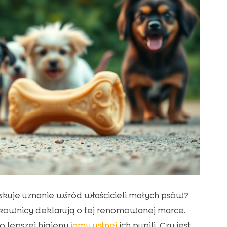
skuje uznanie wśród właścicieli małych psów?
tkownicy deklarują o tej renomowanej marce.
do lepszej higieny
jamy ustnej
ich pupili. Czy jest