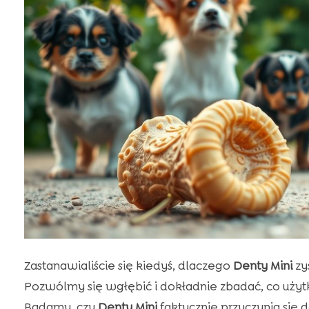
Zastanawialiście się kiedyś, dlaczego
Denty Mini
zy
Pozwólmy się wgłębić i dokładnie zbadać, co uży
Badamy, czy
Denty Mini
faktycznie przyczynia się 