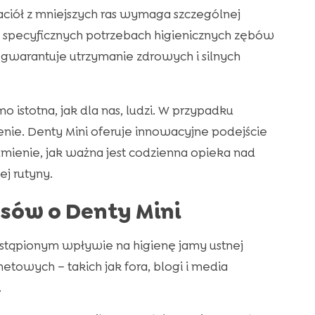
ciół z mniejszych ras wymaga szczególnej
o specyficznych potrzebach higienicznych zębów
gwarantuje utrzymanie zdrowych i silnych
o istotna, jak dla nas, ludzi. W przypadku
nie. Denty Mini oferuje innowacyjne podejście
mienie, jak ważna jest codzienna opieka nad
j rutyny.
psów o Denty Mini
astąpionym wpływie na higienę jamy ustnej
netowych – takich jak fora, blogi i media
.