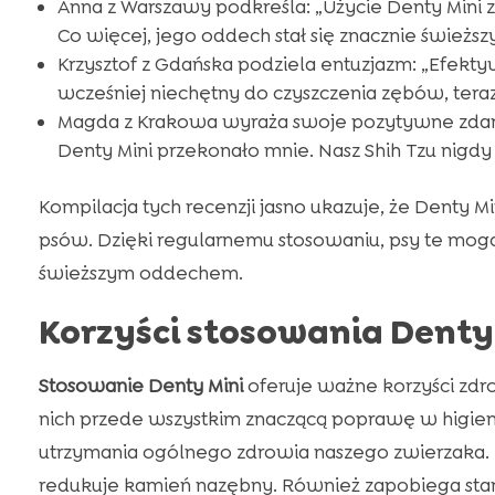
Anna z Warszawy podkreśla: „Użycie Denty Mini
Co więcej, jego oddech stał się znacznie świeższy
Krzysztof z Gdańska podziela entuzjazm: „Efekty
wcześniej niechętny do czyszczenia zębów, teraz
Magda z Krakowa wyraża swoje pozytywne zdani
Denty Mini przekonało mnie. Nasz Shih Tzu nigdy
Kompilacja tych recenzji jasno ukazuje, że Denty M
psów. Dzięki regularnemu stosowaniu, psy te mogą 
świeższym oddechem.
Korzyści stosowania Denty
Stosowanie Denty Mini
oferuje ważne korzyści zdr
nich przede wszystkim znaczącą poprawę w higienie
utrzymania ogólnego zdrowia naszego zwierzaka.
redukuje kamień nazębny. Również zapobiega stan