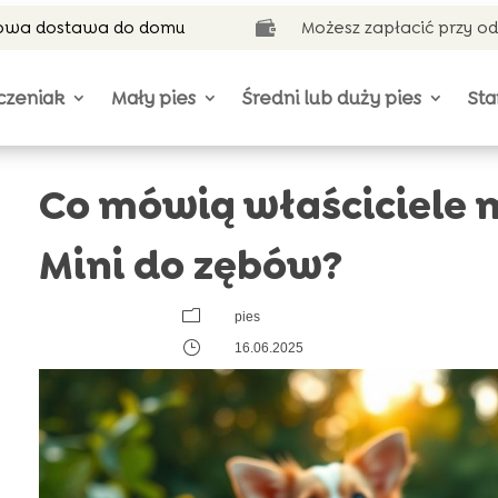
wa dostawa do domu
Możesz zapłacić przy o

czeniak
Mały pies
Średni lub duży pies
Sta
Co mówią właściciele 
Mini do zębów?
m
pies
}
16.06.2025