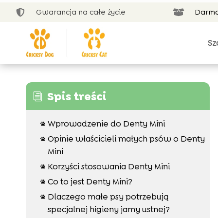
Gwarancja na całe życie
Darmo


Sz
Spis treści
i
Wprowadzenie do Denty Mini

Opinie właścicieli małych psów o Denty

Mini
Korzyści stosowania Denty Mini

Co to jest Denty Mini?

Dlaczego małe psy potrzebują

specjalnej higieny jamy ustnej?