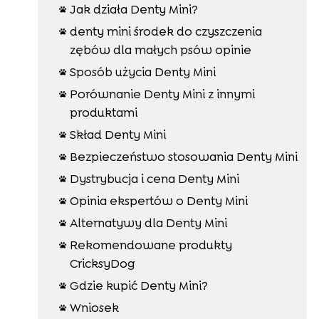
Jak działa Denty Mini?

denty mini środek do czyszczenia

zębów dla małych psów opinie
Sposób użycia Denty Mini

Porównanie Denty Mini z innymi

produktami
Skład Denty Mini

Bezpieczeństwo stosowania Denty Mini

Dystrybucja i cena Denty Mini

Opinia ekspertów o Denty Mini

Alternatywy dla Denty Mini

Rekomendowane produkty

CricksyDog
Gdzie kupić Denty Mini?

Wniosek
