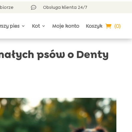
dbiorze
Obsługa klienta 24/7

(0)
rszy pies
Kot
Moje konto
Koszyk
małych psów o Denty