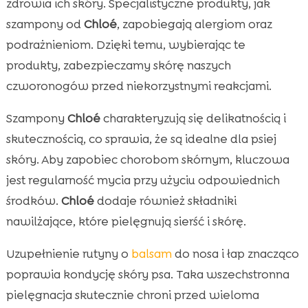
zdrowia ich skóry. Specjalistyczne produkty, jak
szampony od
Chloé
, zapobiegają alergiom oraz
podrażnieniom. Dzięki temu, wybierając te
produkty, zabezpieczamy skórę naszych
czworonogów przed niekorzystnymi reakcjami.
Szampony
Chloé
charakteryzują się delikatnością i
skutecznością, co sprawia, że są idealne dla psiej
skóry. Aby zapobiec chorobom skórnym, kluczowa
jest regularność mycia przy użyciu odpowiednich
środków.
Chloé
dodaje również składniki
nawilżające, które pielęgnują sierść i skórę.
Uzupełnienie rutyny o
balsam
do nosa i łap znacząco
poprawia kondycję skóry psa. Taka wszechstronna
pielęgnacja skutecznie chroni przed wieloma