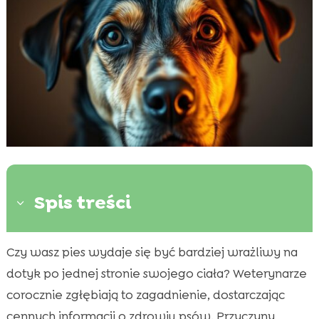
Spis treści
3
Czy wasz pies wydaje się być bardziej wrażliwy na
Wstęp do problemu wrażliwości u psów

dotyk po jednej stronie swojego ciała? Weterynarze
Możliwe przyczyny zwiększonej wrażliwości

jednej strony ciała psa
corocznie zgłębiają to zagadnienie, dostarczając
Znaczenie badań weterynaryjnych
cennych informacji o zdrowiu psów. Przyczyny
