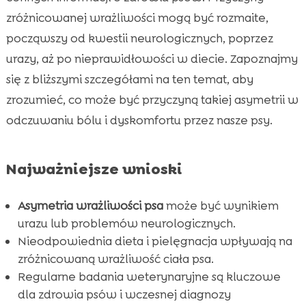
Typowe objawy, na które należy zwrócić
zróżnicowanej wrażliwości mogą być rozmaite,

uwagę
począwszy od kwestii neurologicznych, poprzez
Rola diety w zdrowiu skóry psów
urazy, aż po nieprawidłowości w diecie. Zapoznajmy

Dlaczego jedna strona psa jest wrażliwa?
się z bliższymi szczegółami na ten temat, aby

Znaczenie odpowiedniej pielęgnacji sierści i
zrozumieć, co może być przyczyną takiej asymetrii w

skóry
odczuwaniu bólu i dyskomfortu przez nasze psy.
Hypoalergiczne jedzenie dla psa: CricksyDog

Najlepsze przysmaki dla psa z

Najważniejsze wnioski
nadwrażliwością: CricksyDog
Suplementy na wrażliwość i zdrowie psów:

Asymetria wrażliwości psa
może być wynikiem
Twinky
urazu lub problemów neurologicznych.
Znaczenie odpowiedniego szamponu dla psa

Nieodpowiednia dieta i pielęgnacja wpływają na
Alergie kontaktowe u psa
zróżnicowaną wrażliwość ciała psa.

Regularne badania weterynaryjne są kluczowe
Zachowania behawioralne mogące

dla zdrowia psów i wczesnej diagnozy
wskazywać na wrażliwość