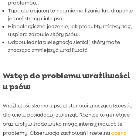
problemów.
Rola aktywności fizycznej w zdrowiu skóry

Typowe objawy to nadmierne lizanie lub drapanie
psa
jednej strony ciała psa.
Kiedy skonsultować się z weterynarzem?

Hipoalergiczne jedzenie, jak produkty CricksyDog,
Najczęstsze choroby skóry u psów

wspiera zdrowie skóry psów.
Wniosek
Odpowiednia pielęgnacja sierści i skóry może

znacząco zmniejszyć wrażliwość.
FAQ

Wstęp do problemu wrażliwości
u psów
Wrażliwość skórna u psów stanowi znaczącą kwestię
dla wielu posiadaczy zwierząt. Różnice w genetyce
oraz wpływ środowiska mogą intensyfikować te
problemy. Obserwacja zachowań i rzetelna
ocena