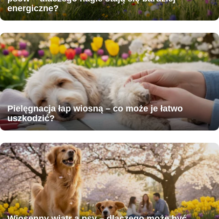
energiczne?
Pielęgnacja łap wiosną – co może je łatwo
uszkodzić?
Wiosenny wiatr a psy – dlaczego może być