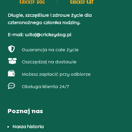
Długie, szczęśliwe i zdrowe życie dla
czteronożnego członka rodziny.
E-mail: witaj@cricksydog.pl

Gwarancja na całe życie

Oszczędzaj na dostawie

Możesz zapłacić przy odbiorze

Obsługa klienta 24/7
Poznaj nas
Nasza historia