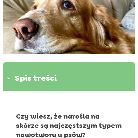
Spis treści
3
Psy a trawy alergenne – jak reagują?

Wiosenna dieta psa – lżejsza czy bardziej

Czy wiesz, że narośla na
kaloryczna?
skórze są najczęstszym typem
Wiosenny okres wzmożonej aktywności u

nowotworu u psów?
psów – dlaczego nagle stają się bardziej