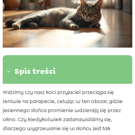
Spis treści
3
Widzimy czy nasz koci przyjaciel przeciąga się
Instynkty termoregulacji u kotów

leniwie na parapecie, celując w ten obszar, gdzie
Dlaczego koty kochają ciepło?

jesiennego słońca promienie wdzierają się przez
Poszukiwanie słońca przez kota jesienią

okno. Czy kiedykolwiek zastanawialiśmy się,
Zmiana pór roku a zachowanie kotów

dlaczego wygrzewanie się w słońcu jest tak
Jak pomóc kotu znaleźć ciepło jesienią?
