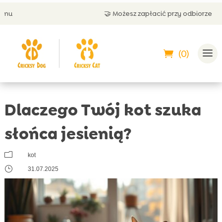
🤝 Możesz zapłacić przy odbiorze
(0)
Dlaczego Twój kot szuka
słońca jesienią?
m
kot
}
31.07.2025