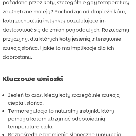
pożądane przez koty, szczególnie gdy temperatury
CricksyCat – idealne jedzenie dla kotów

zewnętrzne maleją? Pochodząc od drapieżników,
Znaczenie odpowiedniej diety w zimniejszych

koty zachowują instynkty pozwalające im
miesiącach
dostosować się do zmian pogodowych. Rozważmy
Wpływ słońca na zdrowie i samopoczucie

kota
przyczyny, dla których
koty jesienią
intensywnie
szukają słońca, i jakie to ma implikacje dla ich
Naturalne nawyki kotów domowych i dzikich

dobrostanu.
Najlepsze miejsca do wygrzewania się w

domu
Znaczenie aktywności fizycznej jesienią

Kluczowe wnioski
Ciepłe kąpiele słoneczne a zdrowie futra

Purrfect Life – naturalny żwirek dla kota
Jesień to czas, kiedy koty szczególnie szukają

ciepła i słońca.
Interakcje z członami rodziny w chłodniejsze

Termoregulacja to naturalny instynkt, który
dni
pomaga kotom utrzymać odpowiednią
Jak zapewnić kotu komfort termiczny w

temperaturę ciała.
domu?
Bezpośrednie promienie słoneczne wpływają