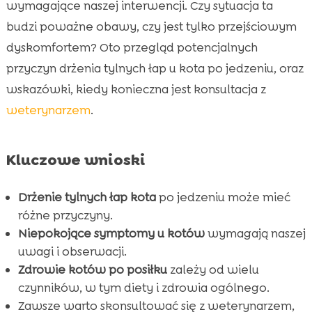
Kot drży po jedzeniu: kiedy zasięgnąć porady
wymagające naszej interwencji. Czy sytuacja ta

weterynarza?
budzi poważne obawy, czy jest tylko przejściowym
Znaczenie właściwego odżywiania dla

dyskomfortem? Oto przegląd potencjalnych
zdrowia kota
przyczyn drżenia tylnych łap u kota po jedzeniu, oraz
CricksyCat: Idealne rozwiązanie żywieniowe

wskazówki, kiedy konieczna jest konsultacja z
dla kota
weterynarzem
.
Regularne badania weterynaryjne jako

środek zapobiegawczy
Kluczowe wnioski
Wpływ stresu na zdrowie kota

Problemy neurologiczne a trzęsienie łap

Drżenie tylnych łap kota
po jedzeniu może mieć
Choroby metaboliczne i ich wpływ na

różne przyczyny.
zdrowie kota
Niepokojące symptomy u kotów
wymagają naszej
Znaczenie odpowiedniej higieny dla zdrowia

uwagi i obserwacji.
kota
Zdrowie kotów po posiłku
zależy od wielu
Wpływ aktywności fizyczna na zdrowie kota
czynników, w tym diety i zdrowia ogólnego.

Znaczenie wprowadzenia rutyny dla kotów
Zawsze warto skonsultować się z weterynarzem,
