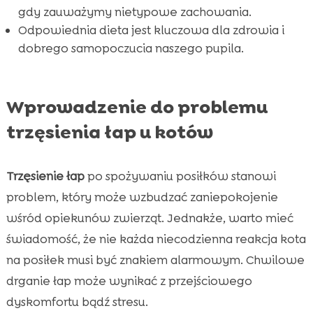
gdy zauważymy nietypowe zachowania.
Popularne schorzenia starszych kotów

Odpowiednia dieta jest kluczowa dla zdrowia i
Zdrowie stomatologiczne a ogólne

dobrego samopoczucia naszego pupila.
samopoczucie kota
Diety specjalistyczne dla kotów z alergiami

Wniosek

Wprowadzenie do problemu
FAQ

trzęsienia łap u kotów
Trzęsienie łap
po spożywaniu posiłków stanowi
problem, który może wzbudzać zaniepokojenie
wśród opiekunów zwierząt. Jednakże, warto mieć
świadomość, że nie każda niecodzienna reakcja kota
na posiłek musi być znakiem alarmowym. Chwilowe
drganie łap może wynikać z przejściowego
dyskomfortu bądź stresu.