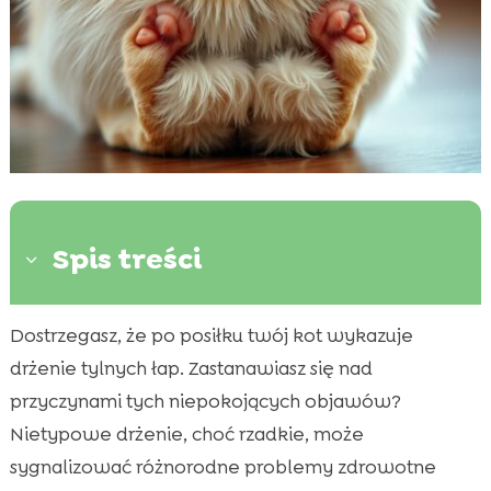
Spis treści
3
Dostrzegasz, że po posiłku twój kot wykazuje
Wprowadzenie do problemu trzęsienia łap u

kotów
drżenie tylnych łap. Zastanawiasz się nad
Typowe objawy trzęsienia łap po jedzeniu
przyczynami tych niepokojących objawów?

Jakie są możliwe przyczyny trzęsienia tylne
Nietypowe drżenie, choć rzadkie, może

łapy po jedzeniu?
sygnalizować różnorodne problemy zdrowotne