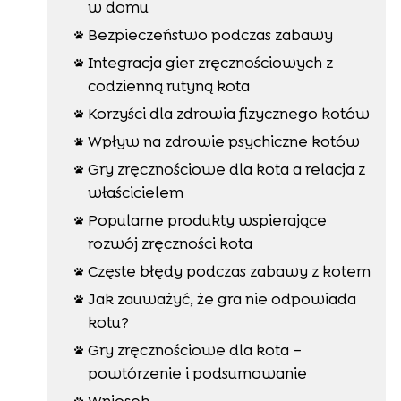
w domu
Bezpieczeństwo podczas zabawy

Integracja gier zręcznościowych z

codzienną rutyną kota
Korzyści dla zdrowia fizycznego kotów

Wpływ na zdrowie psychiczne kotów

Gry zręcznościowe dla kota a relacja z

właścicielem
Popularne produkty wspierające

rozwój zręczności kota
Częste błędy podczas zabawy z kotem

Jak zauważyć, że gra nie odpowiada

kotu?
Gry zręcznościowe dla kota –

powtórzenie i podsumowanie
Wniosek
