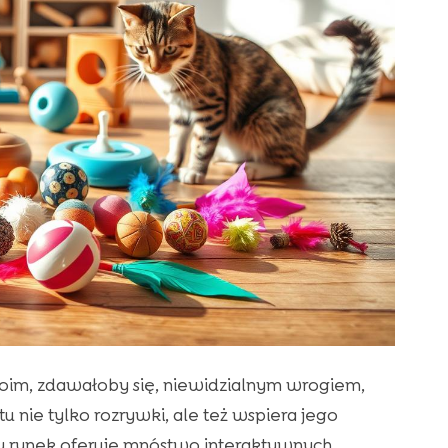
swoim, zdawałoby się, niewidzialnym wrogiem,
u nie tylko rozrywki, ale też wspiera jego
y rynek oferuje mnóstwo interaktywnych