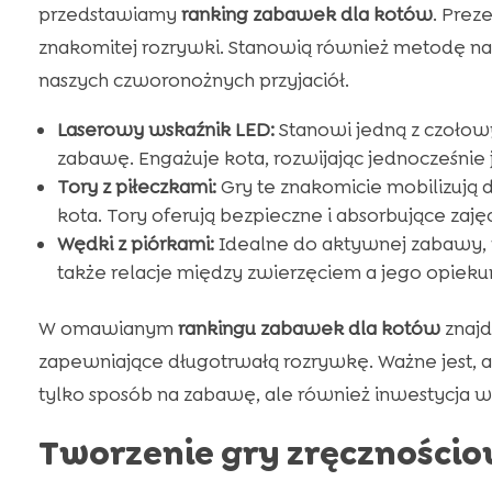
przedstawiamy
ranking zabawek dla kotów
. Prez
znakomitej rozrywki. Stanowią również metodę na w
naszych czworonożnych przyjaciół.
Laserowy wskaźnik LED:
Stanowi jedną z czołow
zabawę. Engażuje kota, rozwijając jednocześnie j
Tory z piłeczkami:
Gry te znakomicie mobilizują 
kota. Tory oferują bezpieczne i absorbujące zajęc
Wędki z piórkami:
Idealne do aktywnej zabawy, 
także relacje między zwierzęciem a jego opiek
W omawianym
rankingu zabawek dla kotów
znajd
zapewniające długotrwałą rozrywkę. Ważne jest, a
tylko sposób na zabawę, ale również inwestycja 
Tworzenie gry zręcznościo