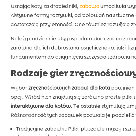
Uznając koty za drapieżniki,
zabawa
umożliwia wyr
Aktywne formy rozrywki, od polowań na sztuczne of
dostarczają przyjemności. One również rozwijają zr
Należy codziennie wygospodarować czas na zabawę
zarówno dla ich dobrostanu psychicznego, jak i fi
fundamentem do osiągnięcia szczęścia i zdrowia n
Rodzaje gier zręcznościow
Wybór
zręcznościowych zabaw dla kota
powinien 
opcji. Wśród nich znajdują się zarówno proste piłki
interaktywne dla kotów
. Te ostatnie stymulują umy
Różnorodność tych zabawek pozwala je podzielić n
Tradycyjne zabawki: Piłki, pluszowe myszy i sznu