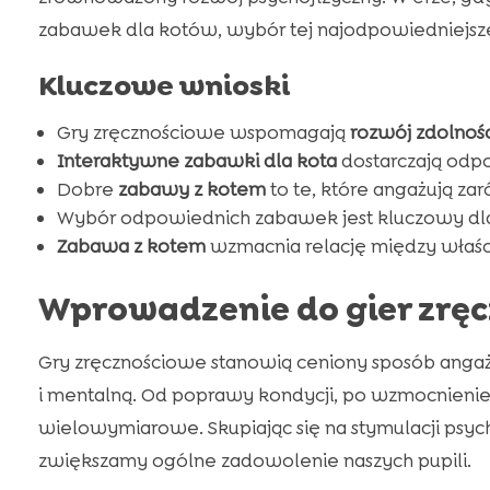
zabawek dla kotów, wybór tej najodpowiedniejsz
Kluczowe wnioski
Gry zręcznościowe wspomagają
rozwój zdolnośc
Interaktywne zabawki dla kota
dostarczają odp
Dobre
zabawy z kotem
to te, które angażują zar
Wybór odpowiednich zabawek jest kluczowy d
Zabawa z kotem
wzmacnia relację między właśc
Wprowadzenie do gier zrę
Gry zręcznościowe stanowią ceniony sposób anga
i mentalną. Od poprawy kondycji, po wzmocnienie 
wielowymiarowe. Skupiając się na stymulacji psychic
zwiększamy ogólne zadowolenie naszych pupili.