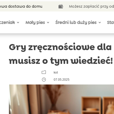
wa dostawa do domu
Możesz zapłacić przy o

czeniak
Mały pies
Średni lub duży pies
Sta
Gry zręcznościowe dla 
musisz o tym wiedzieć!
m
kot
}
07.05.2025