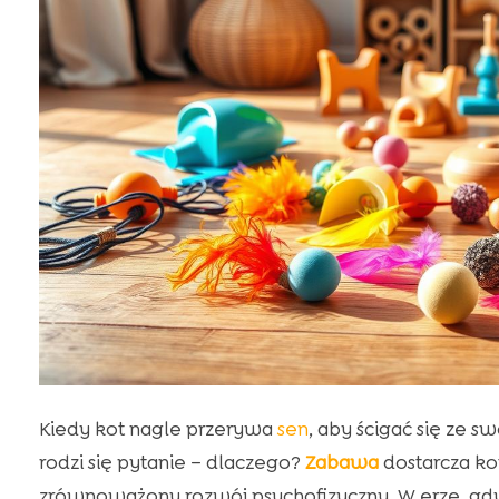
Kiedy kot nagle przerywa
sen
, aby ścigać się ze 
rodzi się pytanie – dlaczego?
Zabawa
dostarcza kot
zrównoważony rozwój psychofizyczny. W erze, gd