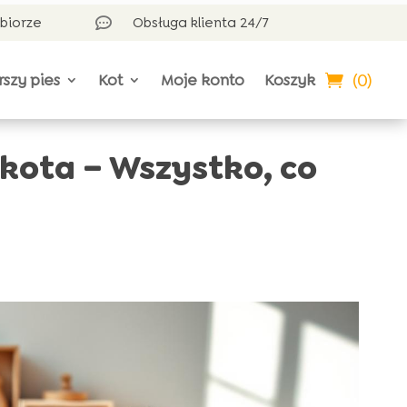
dbiorze
Obsługa klienta 24/7

(0)
rszy pies
Kot
Moje konto
Koszyk
kota – Wszystko, co