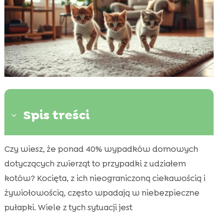
Spis treści
3
Czy wiesz, że ponad 40% wypadków domowych
Niebezpieczne rośliny domowe

dotyczących zwierząt to przypadki z udziałem
Ostre przedmioty i małe elementy

kotów? Kocięta, z ich nieograniczoną ciekawością i
Niebezpieczne substancje chemiczne

żywiołowością, często wpadają w niebezpieczne
Urządzenia elektryczne i kable

pułapki. Wiele z tych sytuacji jest
Kocię zagrożenia w mieszkaniu
