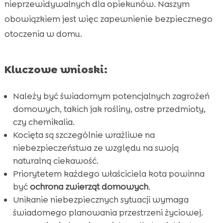
nieprzewidywalnych dla opiekunów. Naszym
Okna i balkony

obowiązkiem jest więc zapewnienie bezpiecznego
Małe przestrzenie i szczeliny

otoczenia w domu.
Kocięta i inne zwierzęta domowe

Spielalne artykuły dla kotów

Kluczowe wnioski:
Otwory i wentylacje

Kosze na śmieci

Należy być świadomym potencjalnych zagrożeń
Drzwi i okna uchylne

domowych, takich jak rośliny, ostre przedmioty,
Środki pestycydowe i trutki

czy chemikalia.
Strefy ogólnodostępne i zabawki dla dzieci

Kocięta są szczególnie wrażliwe na
Kuweta i jej lokalizacja
niebezpieczeństwa ze względu na swoją

naturalną ciekawość.
Wniosek

Priorytetem każdego właściciela kota powinna
FAQ

być
ochrona zwierząt domowych
.
Unikanie niebezpiecznych sytuacji wymaga
świadomego planowania przestrzeni życiowej.