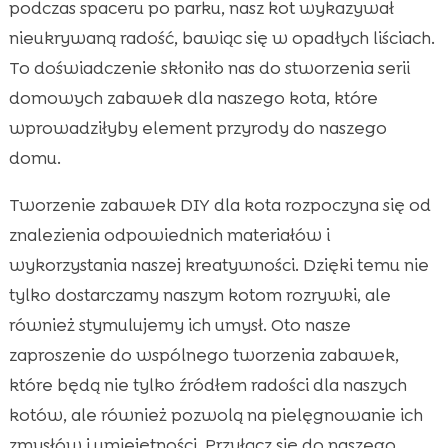
Dynia jako inspiracja do zabawek dla kotów
podczas spaceru po parku, nasz kot wykazywał

Tworzenie zabawek z szyszek
nieukrywaną radość, bawiąc się w opadłych liściach.

Kreatywne wykorzystanie naturalnych
To doświadczenie skłoniło nas do stworzenia serii

materiałów do zabawek
domowych zabawek dla naszego kota, które
Handmade kołyski i tunele
wprowadziłyby element przyrody do naszego

Zabawki z tkanin i filcu w kolorach jesieni
domu.

Pomysły na zabawki z suszonych owoców i

Tworzenie zabawek DIY dla kota rozpoczyna się od
traw
znalezienia odpowiednich materiałów i
Zabawki DIY z jesiennych kwiatów

wykorzystania naszej kreatywności. Dzięki temu nie
Interaktywne gry dla kotów z dynią

tylko dostarczamy naszym kotom rozrywki, ale
Zabawki dla kota domowej roboty jesienią

również stymulujemy ich umysł. Oto nasze
Przepisy na smakowite zabawki

zaproszenie do wspólnego tworzenia zabawek,
Wsparcie dla zdrowia kotów poprzez

które będą nie tylko źródłem radości dla naszych
odpowiednią dietę
kotów, ale również pozwolą na pielęgnowanie ich
Wniosek

zmysłów i umiejętności. Przyłącz się do naszego