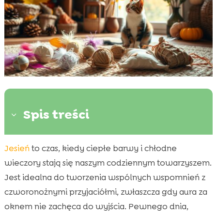
Spis treści
3
Jesień
to czas, kiedy ciepłe barwy i chłodne
Dlaczego warto tworzyć jesienne zabawki

DIY dla kotów?
wieczory stają się naszym codziennym towarzyszem.
Przygotuj bezpieczne i odpowiednie
Jest idealna do tworzenia wspólnych wspomnień z

materiały
czworonożnymi przyjaciółmi, zwłaszcza gdy aura za
Liściaste zabawki DIY dla kotów
oknem nie zachęca do wyjścia. Pewnego dnia,
