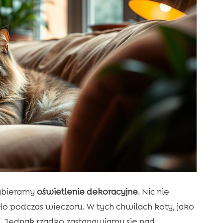
wybieramy
oświetlenie dekoracyjne
. Nic nie
atło podczas wieczoru. W tych chwilach koty, jako
u. Jednak rzadko zastanawiamy się nad