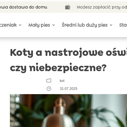
wa dostawa do domu
Możesz zapłacić przy o

czeniak
Mały pies
Średni lub duży pies
Sta
Koty a nastrojowe oświ
czy niebezpieczne?
m
kot
}
31.07.2025