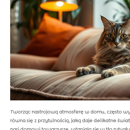
Tworząc nastrojową atmosferę w domu, często 
równa się z przytulnością, jaką daje delikatne świ
nasi domowi towarzysze, wtapiają się w tło rytuał