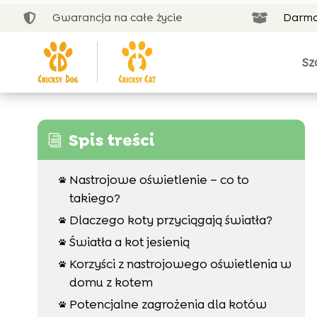
Gwarancja na całe życie
Darmo


Sz
Spis treści
i
Nastrojowe oświetlenie – co to

takiego?
Dlaczego koty przyciągają światła?

Światła a kot jesienią

Korzyści z nastrojowego oświetlenia w

domu z kotem
Potencjalne zagrożenia dla kotów
