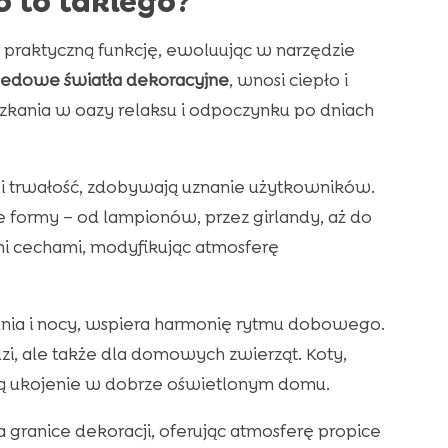
o to takiego?
 praktyczną funkcję, ewoluując w narzędzie
ledowe światła dekoracyjne
, wnosi ciepło i
zkania w oazy relaksu i odpoczynku po dniach
i trwałość, zdobywają uznanie użytkowników.
 formy – od lampionów, przez girlandy, aż do
mi cechami, modyfikując atmosferę
 dnia i nocy, wspiera harmonię rytmu dobowego.
dzi, ale także dla domowych zwierząt. Koty,
dą ukojenie w dobrze oświetlonym domu.
 granice dekoracji, oferując atmosferę propice