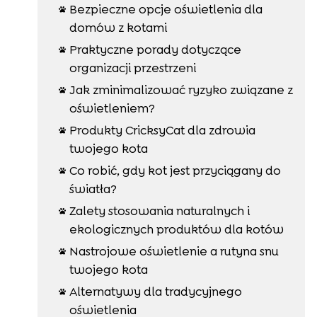
Bezpieczne opcje oświetlenia dla

domów z kotami
Praktyczne porady dotyczące

organizacji przestrzeni
Jak zminimalizować ryzyko związane z

oświetleniem?
Produkty CricksyCat dla zdrowia

twojego kota
Co robić, gdy kot jest przyciągany do

światła?
Zalety stosowania naturalnych i

ekologicznych produktów dla kotów
Nastrojowe oświetlenie a rutyna snu

twojego kota
Alternatywy dla tradycyjnego

oświetlenia