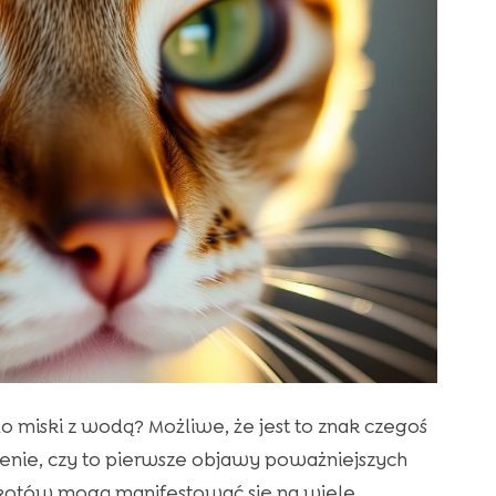
o miski z wodą? Możliwe, że jest to znak czegoś
żenie, czy to pierwsze objawy poważniejszych
otów mogą manifestować się na wiele