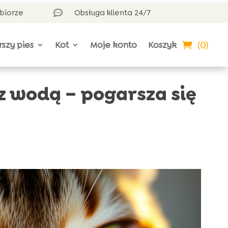
dbiorze
Obsługa klienta 24/7

(0)
rszy pies
Kot
Moje konto
Koszyk
 z wodą – pogarsza się