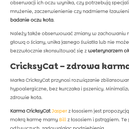
obserwacji ich oczu wynika, czy potrzebują specjal
mrużenie, zaczerwienienie czy nadmierne łzawieni
badanie oczu kota
.
Należy także obserwować zmiany w zachowaniu naszy
głową o ściany, unika jasnego światła lub nie moż
bezzwłocznie skonsultować się z
weterynarzem ok
CricksyCat – zdrowa karma
Marka CricksyCat przynosi rozwiązanie zbilansowa
hypoalergiczne, bez kurczaka i pszenicy. Minimali
zdrowie kota.
Karma CricksyCat
Jasper
z łososiem jest propozycj
mokrą karmę mamy
Bill
z łososiem i pstrągiem. T
odżywczych, zadowalając podniebienia.