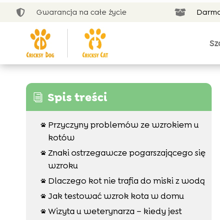
Gwarancja na całe życie
Darmo


Sz
Spis treści
i
Przyczyny problemów ze wzrokiem u

kotów
Znaki ostrzegawcze pogarszającego się

wzroku
Dlaczego kot nie trafia do miski z wodą

Jak testować wzrok kota w domu

Wizyta u weterynarza – kiedy jest
