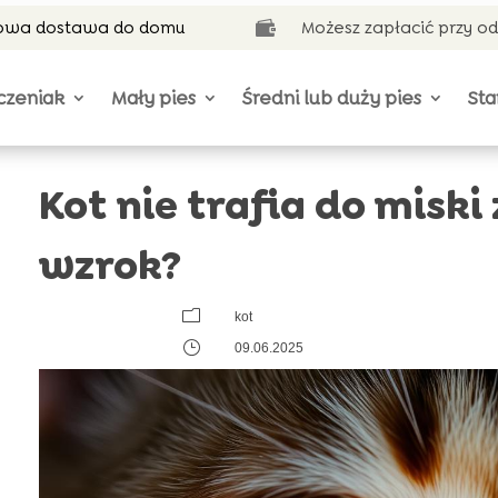
wa dostawa do domu
Możesz zapłacić przy o

czeniak
Mały pies
Średni lub duży pies
Sta
Kot nie trafia do miski
wzrok?
m
kot
}
09.06.2025