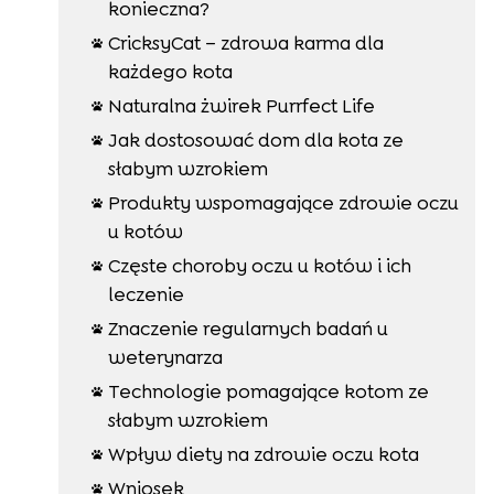
konieczna?
CricksyCat – zdrowa karma dla

każdego kota
Naturalna żwirek Purrfect Life

Jak dostosować dom dla kota ze

słabym wzrokiem
Produkty wspomagające zdrowie oczu

u kotów
Częste choroby oczu u kotów i ich

leczenie
Znaczenie regularnych badań u

weterynarza
Technologie pomagające kotom ze

słabym wzrokiem
Wpływ diety na zdrowie oczu kota

Wniosek
