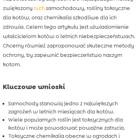
Toksyczne chemikalia w letnim otoczeniu
zwiększony
ruch
samochodowy, rośliny toksyczne

dla kotów, oraz chemikalia szkodliwe dla ich
Zabezpieczanie kota przed letnimi

zagrożeniami
zdrowia. Celem tego artykułu jest uświadomienie
Kot lato substancje toksyczne: Najczęstsze
właścicielom kotów o letnich niebezpieczeństwach.

przypadki
Chcemy również zaproponować skuteczne metody
Znaki ostrzegawcze zatrucia u kota
ochrony, by zapewnić bezpieczeństwo naszym

Dlaczego odpowiednia dieta jest kluczowa
kotom.

CricksyCat karma dla kota

Korzyści z Jasper suchego jedzenia

Kluczowe wnioski
Bill mokra karma dla kota

Purrfect Life żwirek dla kota
Samochody stanowią jedno z największych

Rolę właściciela w zapewnieniu
zagrożeń w letnich miesiącach dla kotów.

bezpieczeństwa kota
Wiele popularnych roślin jest toksycznych dla
kotów i może powodować poważne zatrucia.
Szukając Całodobowej Opieki Weterynaryjnej

Toksyczne chemikalia obecne w ogrodach i
Wniosek
