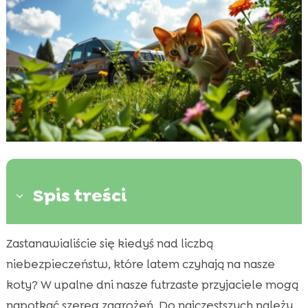
Spis treści
3
Zastanawialiście się kiedyś nad liczbą
Wprowadzenie do letnich zagrożeń dla

kotów
niebezpieczeństw, które latem czyhają na nasze
Niebezpieczeństwa związane z samochodami
koty? W upalne dni nasze futrzaste przyjaciele mogą

Trujące rośliny w sezonie letnim
napotkać szereg zagrożeń. Do najczęstszych należy
