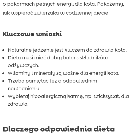
o pokarmach pełnych energii dla kota. Pokażemy,
Tłuszcze i ich rola w utrzymaniu energii kota

jak wspierać zwierzaka w codziennej diecie.
Węglowodany w diecie kota – czy są

potrzebne?
Kluczowe wnioski
Witaminy i minerały a energia kota

Korzyści z hypoalergicznej karmy CricksyCat

Naturalne jedzenie jest kluczem do zdrowia kota.
Karma sucha Jasper i jej korzyści

Dieta musi mieć dobry balans składników
Wilgotna karma Bill – zdrowe źródło energii

odżywczych.
Purrfect Life – naturalny żwirek dla kota

Witaminy i minerały są ważne dla energii kota.
Znaczenie nawodnienia dla energii kota
Trzeba pamiętać też o odpowiednim

nawodnieniu.
Dlaczego aktywność fizyczna jest ważna dla

Wybieraj hipoalergiczną karmę, np. CricksyCat, dla
energii kota?
zdrowia.
Sposoby na zwiększenie aktywności fizycznej

kota
Jak monitorować poziom energii i zdrowie

Dlaczego odpowiednia dieta
kota?