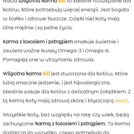
Nasza
wilgotna karma
Bill
to idealne rozwiązanie dla
kotów, które potrzebują więcej energii. Jest bogata
w białko i zdrowe tłuszcze. Dzięki niej koty mają
silne mięśnie i są pełne życia.
Karma z łososiem i pstrągiem
smakuje świetnie i
zawiera ważne kwasy Omega-3 i Omega-6.
Pomagają one w utrzymaniu zdrowia.
Wilgotna karma
Bill
jest stworzona dla kotów, które
lubią smaczne jedzenie, i jest hipoalergiczna.
Idealnie pasuje dla kotów z delicatnym żołądkiem. Z
tą karmą koty mają zdrową skórę i błyszczącą
sierść
.
Wszystkie koty, bez względu na rasę czy wiek, będą
zachwycone
karmą z łososiem i pstrągiem
. Ta karma
dostarcza im wszystko, czego potrzebują do