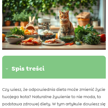
Spis treści
3
Dlaczego odpowiednia dieta jest kluczowa

Czy wiesz, że odpowiednia dieta może zmienić życie
dla energii kota?
twojego kota? Naturalne żywienie to nie moda, to
Jakie są naturalne źródła energii dla kota?

podstawa zdrowej diety. W tym artykule dowiesz się
Znaczenie białka w diecie kotów
