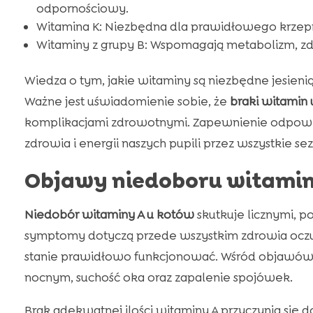
odpornościowy.
Witamina K: Niezbędna dla prawidłowego krzepni
Witaminy z grupy B: Wspomagają metabolizm, z
Wiedza o tym, jakie witaminy są niezbędne jesienią
Ważne jest uświadomienie sobie, że
braki witamin
komplikacjami zdrowotnymi. Zapewnienie odpowie
zdrowia i energii naszych pupili przez wszystkie se
Objawy niedoboru witamin
Niedobór witaminy A u kotów
skutkuje licznymi, 
symptomy dotyczą przede wszystkim zdrowia oczu. 
stanie prawidłowo funkcjonować. Wśród objawów
nocnym, suchość oka oraz zapalenie spojówek.
Brak adekwatnej ilości witaminy A przyczynia się