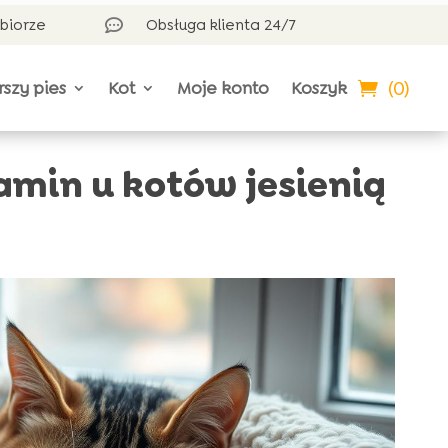
dbiorze
Obsługa klienta 24/7

(0)
rszy pies
Kot
Moje konto
Koszyk
min u kotów jesienią