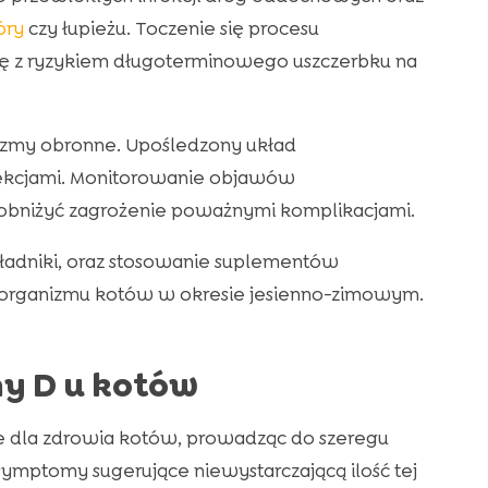
óry
czy łupieżu. Toczenie się procesu
się z ryzykiem długoterminowego uszczerbku na
izmy obronne. Upośledzony układ
fekcjami. Monitorowanie objawów
obniżyć zagrożenie poważnymi komplikacjami.
adniki, oraz stosowanie suplementów
 organizmu kotów w okresie jesienno-zimowym.
y D u kotów
 dla zdrowia kotów, prowadząc do szeregu
ymptomy sugerujące niewystarczającą ilość tej