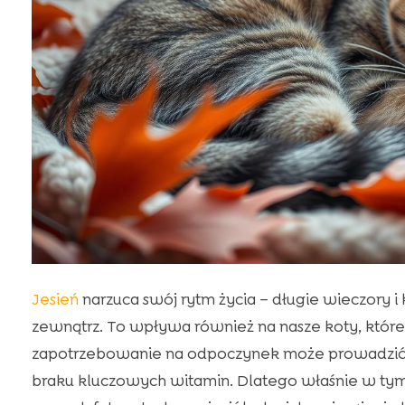
Jesień
narzuca swój rytm życia – długie wieczory i 
zewnątrz. To wpływa również na nasze koty, które
zapotrzebowanie na odpoczynek może prowadzić do
braku kluczowych witamin. Dlatego właśnie w ty