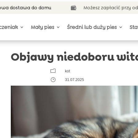
wa dostawa do domu
Możesz zapłacić przy o

czeniak
Mały pies
Średni lub duży pies
Sta
Objawy niedoboru wita
m
kot
}
31.07.2025