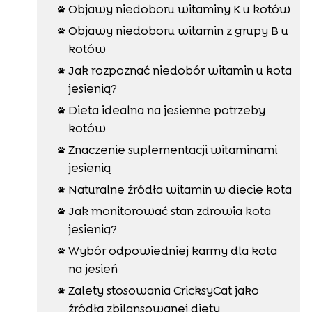
Objawy niedoboru witaminy K u kotów

Objawy niedoboru witamin z grupy B u

kotów
Jak rozpoznać niedobór witamin u kota

jesienią?
Dieta idealna na jesienne potrzeby

kotów
Znaczenie suplementacji witaminami

jesienią
Naturalne źródła witamin w diecie kota

Jak monitorować stan zdrowia kota

jesienią?
Wybór odpowiedniej karmy dla kota

na jesień
Zalety stosowania CricksyCat jako

źródła zbilansowanej diety