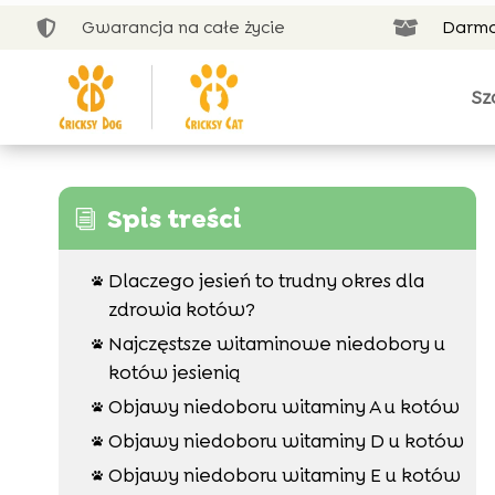
Gwarancja na całe życie
Darmo


Sz
Spis treści
i
Dlaczego jesień to trudny okres dla

zdrowia kotów?
Najczęstsze witaminowe niedobory u

kotów jesienią
Objawy niedoboru witaminy A u kotów

Objawy niedoboru witaminy D u kotów

Objawy niedoboru witaminy E u kotów
