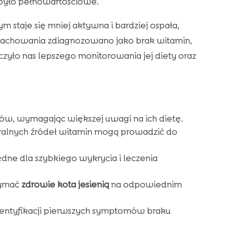
e było pełnowartościowe.
ym staje się mniej aktywna i bardziej ospała,
 zachowania zdiagnozowano jako brak witamin,
uczyło nas lepszego monitorowania jej diety oraz
w, wymagając większej uwagi na ich dietę.
uralnych źródeł witamin mogą prowadzić do
dne dla szybkiego wykrycia i leczenia
zymać
zdrowie kota jesienią
na odpowiednim
dentyfikacji pierwszych symptomów braku