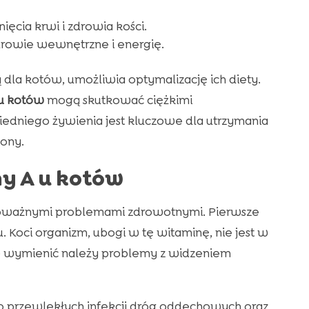
ęcia krwi i zdrowia kości.
drowie wewnętrzne i energię.
 dla kotów, umożliwia optymalizację ich diety.
 u kotów
mogą skutkować ciężkimi
dniego żywienia jest kluczowe dla utrzymania
zony.
y A u kotów
poważnymi problemami zdrowotnymi. Pierwsze
Koci organizm, ubogi w tę witaminę, nie jest w
 wymienić należy problemy z widzeniem
 do przewlekłych infekcji dróg oddechowych oraz