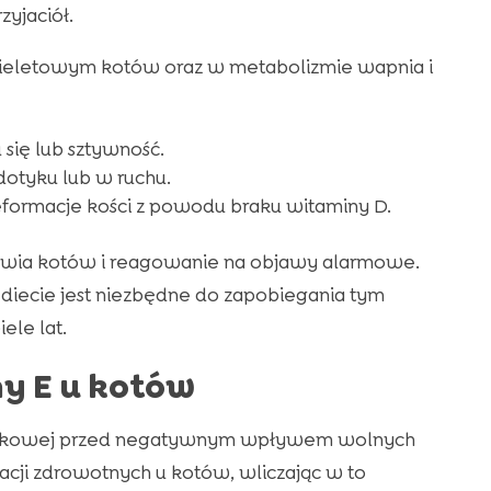
yjaciół.
ieletowym kotów oraz w metabolizmie wapnia i
 się lub sztywność.
dotyku lub w ruchu.
ormacje kości z powodu braku witaminy D.
rowia kotów i reagowanie na objawy alarmowe.
 diecie jest niezbędne do zapobiegania tym
ele lat.
y E u kotów
omórkowej przed negatywnym wpływem wolnych
cji zdrowotnych u kotów, wliczając w to