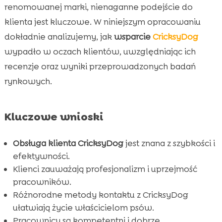
renomowanej marki, nienaganne podejście do
Jakość odpowiedzi

klienta jest kluczowe. W niniejszym opracowaniu
Czas reakcji

dokładnie analizujemy, jak
wsparcie
CricksyDog
Profesjonalizm i uprzejmość

wypadło w oczach klientów, uwzględniając ich
Rozwiązania problemów

recenzje oraz wyniki przeprowadzonych badań
CricksyDog dog food – świetny wybór dla

rynkowych.
każdego psa
Opinie klientów o CricksyDog

Obsługa klienta CricksyDog oczami właścicieli
Kluczowe wnioski

psów
Innowacje i ulepszenia w obsłudze klienta
Obsługa klienta CricksyDog
jest znana z szybkości i

efektywności.
Porównanie obsługi klienta CricksyDog z

Klienci zauważają profesjonalizm i uprzejmość
innymi firmami
pracowników.
Dlaczego warto zaufać CricksyDog?

Różnorodne metody kontaktu z CricksyDog
Podsumowanie naszych wrażeń

ułatwiają życie właścicielom psów.
Wniosek

Pracownicy są kompetentni i dobrze