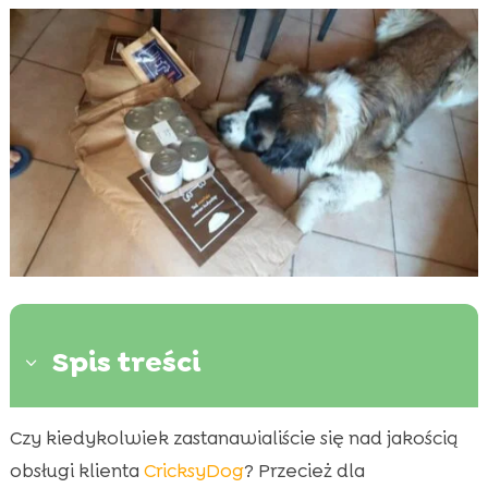
Spis treści
3
Czy kiedykolwiek zastanawialiście się nad jakością
Wprowadzenie do obsługi klienta CricksyDog

obsługi klienta
CricksyDog
? Przecież dla
Metody kontaktu z CricksyDog
