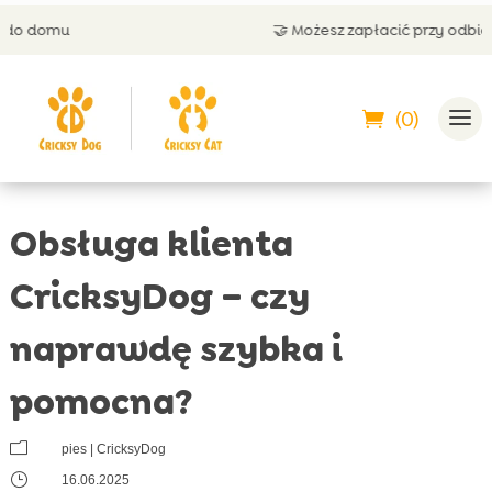
🤝 Możesz zapłacić przy odbiorze
(0)
Obsługa klienta
CricksyDog – czy
naprawdę szybka i
pomocna?
m
pies
|
CricksyDog
}
16.06.2025