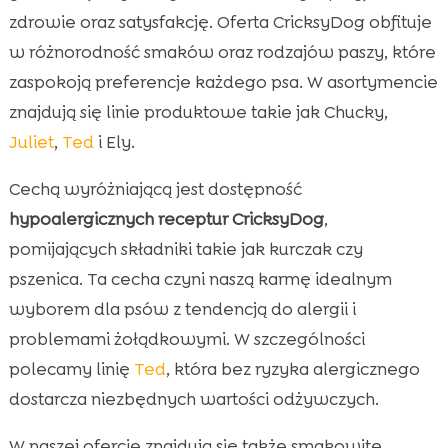
zdrowie oraz satysfakcję. Oferta CricksyDog obfituje
w różnorodność smaków oraz rodzajów paszy, które
zaspokoją preferencje każdego psa. W asortymencie
znajdują się linie produktowe takie jak Chucky,
Juliet
,
Ted
i Ely.
Cechą wyróżniającą jest dostępność
hypoalergicznych receptur CricksyDog
,
pomijających składniki takie jak kurczak czy
pszenica. Ta cecha czyni naszą karmę idealnym
wyborem dla psów z tendencją do alergii i
problemami żołądkowymi. W szczególności
polecamy linię
Ted
, która bez ryzyka alergicznego
dostarcza niezbędnych wartości odżywczych.
W naszej ofercie znajdują się także smakowite