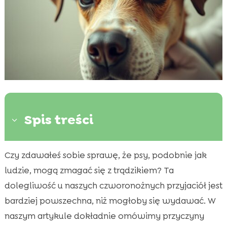
Spis treści
3
Czy zdawałeś sobie sprawę, że psy, podobnie jak
Co to są pryszcze u psów?

ludzie, mogą zmagać się z trądzikiem? Ta
Przyczyny powstawania pryszczy u psów

dolegliwość u naszych czworonożnych przyjaciół jest
Jak rozpoznać pryszcze u swojego psa?

bardziej powszechna, niż mogłoby się wydawać. W
Najczęstsze objawy pryszczy u psów

naszym artykule dokładnie omówimy przyczyny
Diagnozowanie pryszczy u psów
