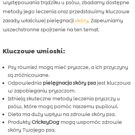
występowania trądziku u psów, zbadamy dostępne
Metody leczenia pryszczy u psów

metody jego leczenia oraz przedstawimy kluczowe
Zapobieganie pryszczom u psów

zasady właściwej pielęgnacji
skóry
. Zapewniamy
Pielęgnacja psiej skóry

wszechstronne spojrzenie na ten temat.
Dieta a zdrowie skóry psa

Produkty CricksyDog dla zdrowej skóry psa

Kluczowe wnioski:
Pies pryszcze – leczenie domowe

Kiedy udać się do weterynarza?

Psy również mogą mieć pryszcze, a ich przyczyny
Higiena a zdrowie skóry psa

są zróżnicowane.
Wniosek

Odpowiednia
pielęgnacja skóry psa
jest kluczowa
FAQ

w zapobieganiu pryszczom.
Istnieją skuteczne metody leczenia pryszczy u
psów, które mogą pomóc naszemu pupilowi.
Dieta ma duży wpływ na zdrowie skóry psa.
Produkty
CricksyDog
mogą wspomóc zdrowie
skóry Twojego psa.