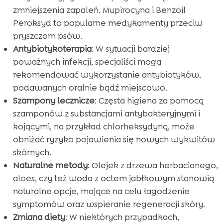
zmniejszenia zapaleń. Mupirocyna i Benzoil
Peroksyd to popularne medykamenty przeciw
pryszczom psów.
Antybiotykoterapia
: W sytuacji bardziej
poważnych infekcji, specjaliści mogą
rekomendować wykorzystanie antybiotyków,
podawanych oralnie bądź miejscowo.
Szampony lecznicze
: Częsta higiena za pomocą
szamponów z substancjami antybakteryjnymi i
kojącymi, na przykład chlorheksydyną, może
obniżać ryzyko pojawienia się nowych wykwitów
skórnych.
Naturalne metody
: Olejek z drzewa herbacianego,
aloes, czy też woda z octem jabłkowym stanowią
naturalne opcje, mające na celu łagodzenie
symptomów oraz wspieranie regeneracji skóry.
Zmiana diety
: W niektórych przypadkach,