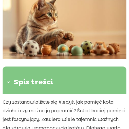
Spis treści
3
Czy zastanawialiście się kiedyś, jak pamięć kota
Dlaczego pamięć u kota jest ważna?

działa i czy można ją poprawić? Świat kociej pamięci
Jak działa pamięć u kota?

jest fascynujący. Zawiera wiele tajemnic ważnych
Rozwijanie pamięci kota

dla zdrowia i samopoczucia kotów. Dlatego warto
Etapy rozwoju pamięci u kociąt
