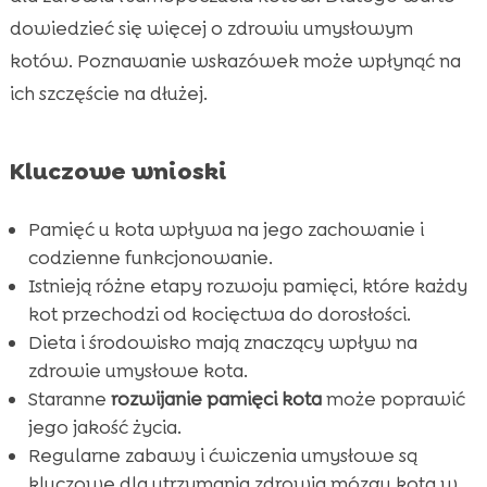
dowiedzieć się więcej o zdrowiu umysłowym
Wpływ diety na rozwój pamięci kota

kotów. Poznawanie wskazówek może wpłynąć na
Wpływ środowiska na pamięć kota

ich szczęście na dłużej.
Ćwiczenia wspomagające pamięć u starszych

kotów
Najlepsze zabawki dla pamięci kota
Kluczowe wnioski

Koty a ludzka pamięć – podobieństwa i

różnice
Pamięć u kota wpływa na jego zachowanie i
codzienne funkcjonowanie.
Wpływ socjalizacji na pamięć u kota

Istnieją różne etapy rozwoju pamięci, które każdy
Znaczenie rutyn dla rozwoju pamięci kota

kot przechodzi od kocięctwa do dorosłości.
Znaczenie zabawy w środowisku kota

Dieta i środowisko mają znaczący wpływ na
Wniosek

zdrowie umysłowe kota.
FAQ
Staranne
rozwijanie pamięci kota
może poprawić

jego jakość życia.
Regularne zabawy i ćwiczenia umysłowe są
kluczowe dla utrzymania zdrowia mózgu kota w