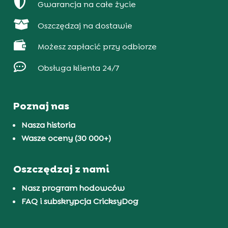

Gwarancja na całe życie

Oszczędzaj na dostawie

Możesz zapłacić przy odbiorze

Obsługa klienta 24/7
Poznaj nas
Nasza historia
Wasze oceny (30 000+)
Oszczędzaj z nami
Nasz program hodowców
FAQ i subskrypcja CricksyDog