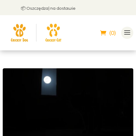
📦 Oszczędzaj na dostawie
🤝
(0)