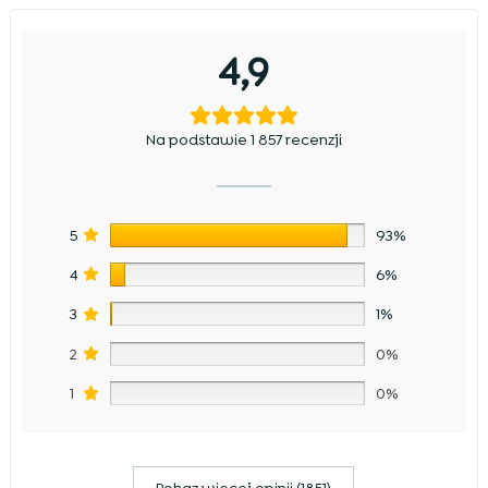
4,9
Na podstawie 1 857 recenzji
5
93%
4
6%
3
1%
2
0%
1
0%