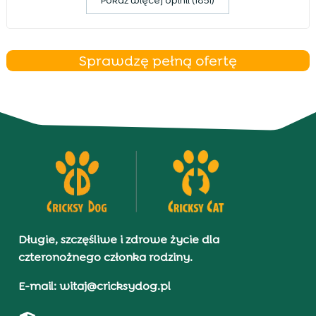
Pokaz więcej opinii (1851)
Sprawdzę pełną ofertę
Długie, szczęśliwe i zdrowe życie dla
czteronożnego członka rodziny.
E-mail: witaj@cricksydog.pl