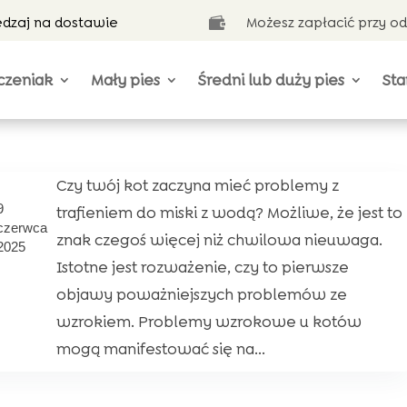
ędzaj na dostawie
Możesz zapłacić przy o

czeniak
Mały pies
Średni lub duży pies
Sta
Czy twój kot zaczyna mieć problemy z
9
trafieniem do miski z wodą? Możliwe, że jest to
czerwca
znak czegoś więcej niż chwilowa nieuwaga.
2025
Istotne jest rozważenie, czy to pierwsze
objawy poważniejszych problemów ze
wzrokiem. Problemy wzrokowe u kotów
mogą manifestować się na...