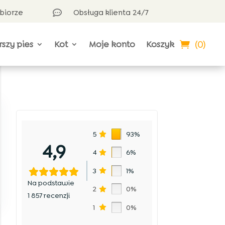
dbiorze
Obsługa klienta 24/7

(0)
rszy pies
Kot
Moje konto
Koszyk
5
93%
4,9
4
6%
3
1%
Na podstawie
2
0%
1 857 recenzji
1
0%