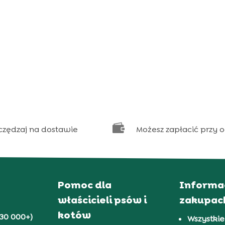

czędzaj na dostawie
Możesz zapłacić przy 
Pomoc dla
Informa
właścicieli psów i
zakupac
kotów
30 000+)
Wszystkie