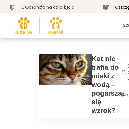
Gwarancja na całe życie
Oszcz


Sz
Kot nie
trafia do
miski z
wodą –
pogarsza
|
kot
się
wzrok?