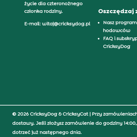
życie dla czteronożnego
Oszczędzaj 
członka rodziny.
Nasz program
E-mail: witaj@cricksydog.pl
hodowców
FAQ i subskry
CricksyDog
© 2026 CricksyDog & CricksyCat
| Przy zamówieniac
dostawy. Jeśli złożysz zamówienie do godziny 14:0
dotrzeć już następnego dnia.