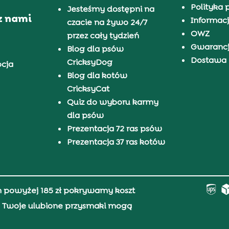
Polityka 
Jesteśmy dostępni na
z nami
Informacj
czacie na żywo 24/7
OWZ
przez cały tydzień
Gwaranc
Blog dla psów
Dostawa i
CricksyDog
pcja
Blog dla kotów
CricksyCat
Quiz do wyboru karmy
dla psów
Prezentacja 72 ras psów
Prezentacja 37 ras kotów
h powyżej 185 zł pokrywamy koszt
0, Twoje ulubione przysmaki mogą