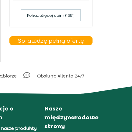
Pokaz więcej opinii (1851)
Sprawdzę pełną ofertę

odbiorze
Obsługa klienta 24/7
cje o
Nasze
h
międzynarodowe
strony
 nasze produkty