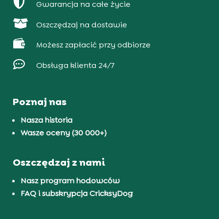

Gwarancja na całe życie

Oszczędzaj na dostawie

Możesz zapłacić przy odbiorze

Obsługa klienta 24/7
Poznaj nas
Nasza historia
Wasze oceny (30 000+)
Oszczędzaj z nami
Nasz program hodowców
FAQ i subskrypcja CricksyDog