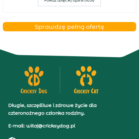
Pokaz więcej opinii (1851)
Sprawdzę pełną ofertę
Długie, szczęśliwe i zdrowe życie dla
czteronożnego członka rodziny.
E-mail: witaj@cricksydog.pl