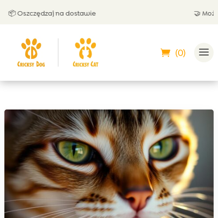
 Oszczędzaj na dostawie
🤝 Możesz z
(0)