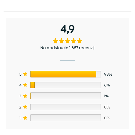
4,9
Na podstawie 1 857 recenzji
5
93%
4
6%
3
1%
2
0%
1
0%