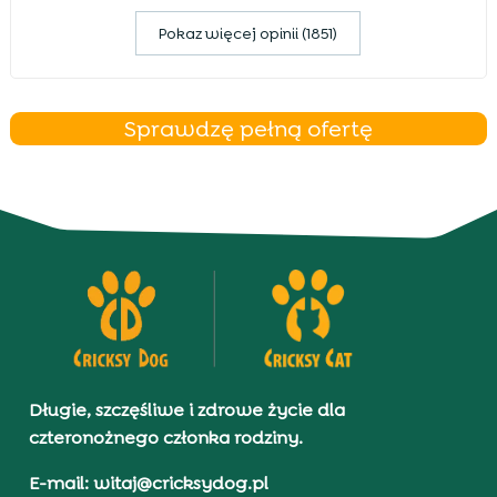
Pokaz więcej opinii (1851)
Sprawdzę pełną ofertę
Długie, szczęśliwe i zdrowe życie dla
czteronożnego członka rodziny.
E-mail: witaj@cricksydog.pl