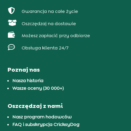

Gwarancja na całe życie

Oszczędzaj na dostawie

Możesz zapłacić przy odbiorze

Obsługa klienta 24/7
Poznaj nas
Nasza historia
Wasze oceny (30 000+)
Oszczędzaj z nami
Nasz program hodowców
FAQ i subskrypcja CricksyDog