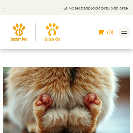
🤝 Możesz zapłacić przy odbiorze
(0)