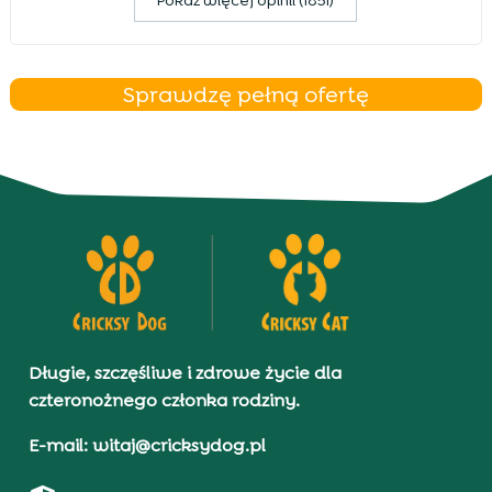
Pokaz więcej opinii (1851)
Sprawdzę pełną ofertę
Długie, szczęśliwe i zdrowe życie dla
czteronożnego członka rodziny.
E-mail: witaj@cricksydog.pl