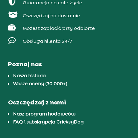

Gwarancja na całe życie

Oszczędzaj na dostawie

Możesz zapłacić przy odbiorze

Obsługa klienta 24/7
Poznaj nas
Nasza historia
Wasze oceny (30 000+)
Oszczędzaj z nami
Nasz program hodowców
FAQ i subskrypcja CricksyDog