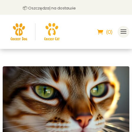
📦 Oszczędzaj na dostawie
🤝
(0)