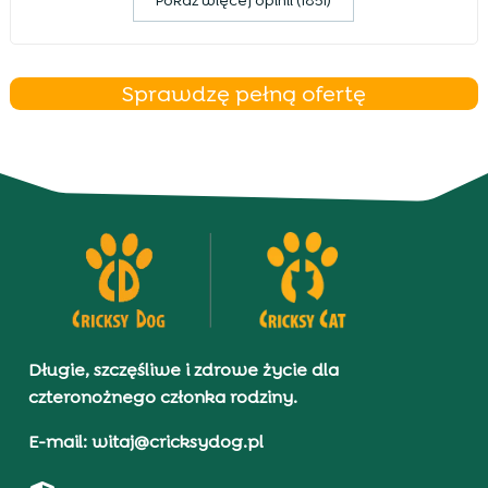
Pokaz więcej opinii (1851)
Sprawdzę pełną ofertę
Długie, szczęśliwe i zdrowe życie dla
czteronożnego członka rodziny.
E-mail: witaj@cricksydog.pl