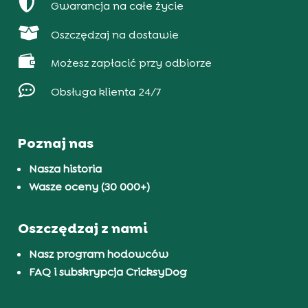

Gwarancja na całe życie

Oszczędzaj na dostawie

Możesz zapłacić przy odbiorze

Obsługa klienta 24/7
Poznaj nas
Nasza historia
Wasze oceny (30 000+)
Oszczędzaj z nami
Nasz program hodowców
FAQ i subskrypcja CricksyDog