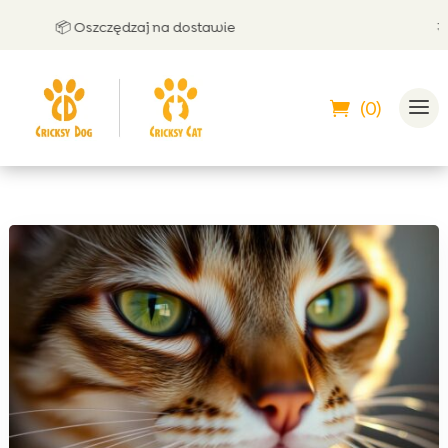
📦 Oszczędzaj na dostawie
🤝 Moż
(0)