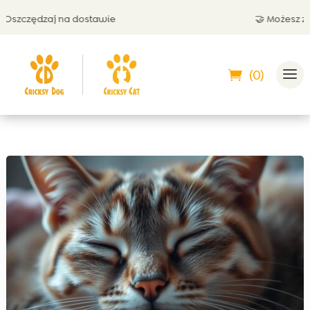
zczędzaj na dostawie
🤝 Możesz zapłac
(0)