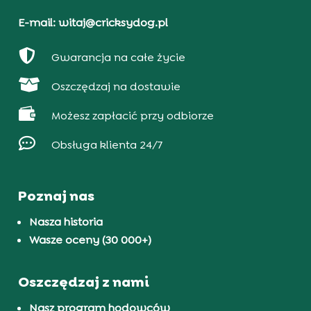
E-mail: witaj@cricksydog.pl

Gwarancja na całe życie

Oszczędzaj na dostawie

Możesz zapłacić przy odbiorze

Obsługa klienta 24/7
Poznaj nas
Nasza historia
Wasze oceny (30 000+)
Oszczędzaj z nami
Nasz program hodowców