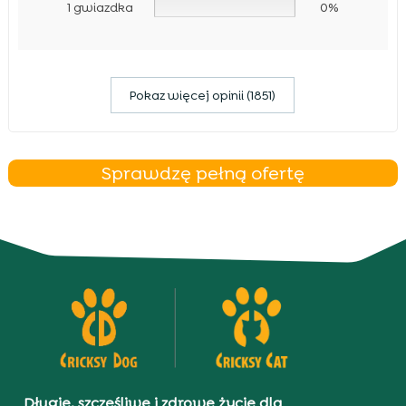
1 gwiazdka
0%
Pokaz więcej opinii (1851)
Sprawdzę pełną ofertę
Długie, szczęśliwe i zdrowe życie dla