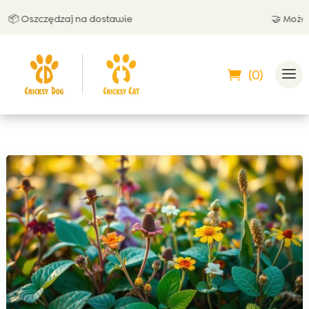
 Oszczędzaj na dostawie
🤝 Możesz za
(0)