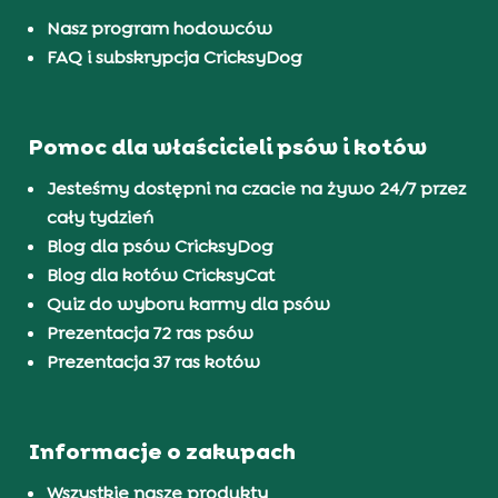
Nasz program hodowców
FAQ i subskrypcja CricksyDog
Pomoc dla właścicieli psów i kotów
Jesteśmy dostępni na czacie na żywo 24/7 przez
cały tydzień
Blog dla psów CricksyDog
Blog dla kotów CricksyCat
Quiz do wyboru karmy dla psów
Prezentacja 72 ras psów
Prezentacja 37 ras kotów
Informacje o zakupach
Wszystkie nasze produkty