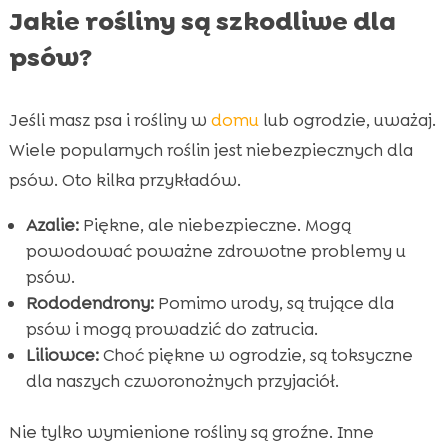
Jakie rośliny są szkodliwe dla
Wniosek

FAQ
psów?

Jeśli masz psa i rośliny w
domu
lub ogrodzie, uważaj.
Wiele popularnych roślin jest niebezpiecznych dla
psów. Oto kilka przykładów.
Azalie:
Piękne, ale niebezpieczne. Mogą
powodować poważne zdrowotne problemy u
psów.
Rododendrony:
Pomimo urody, są trujące dla
psów i mogą prowadzić do zatrucia.
Liliowce:
Choć piękne w ogrodzie, są toksyczne
dla naszych czworonożnych przyjaciół.
Nie tylko wymienione rośliny są groźne. Inne