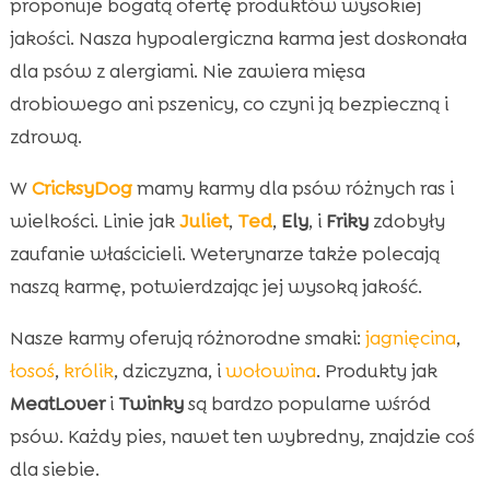
proponuje bogatą ofertę produktów wysokiej
jakości. Nasza hypoalergiczna karma jest doskonała
dla psów z alergiami. Nie zawiera mięsa
drobiowego ani pszenicy, co czyni ją bezpieczną i
zdrową.
W
CricksyDog
mamy karmy dla psów różnych ras i
wielkości. Linie jak
Juliet
,
Ted
,
Ely
, i
Friky
zdobyły
zaufanie właścicieli. Weterynarze także polecają
naszą karmę, potwierdzając jej wysoką jakość.
Nasze karmy oferują różnorodne smaki:
jagnięcina
,
łosoś
,
królik
, dziczyzna, i
wołowina
. Produkty jak
MeatLover
i
Twinky
są bardzo popularne wśród
psów. Każdy pies, nawet ten wybredny, znajdzie coś
dla siebie.