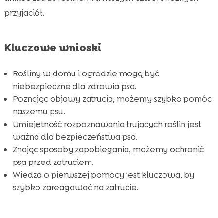
przyjaciół.
Co zrobić, gdy pies zje trującą roślinę?

Rośliny ogrodowe, które są niebezpieczne

dla psów
Kluczowe wnioski
Trujące rośliny w domu

Naturalne sposoby zapobiegania zatruciom
Rośliny w domu i ogrodzie mogą być

roślinami u psa
niebezpieczne dla zdrowia psa.
Poznając objawy zatrucia, możemy szybko pomóc
CricksyDog – doskonały wybór żywności dla

naszemu psu.
psów
Umiejętność rozpoznawania trujących roślin jest
Jak rozpoznać zatrucie roślinami u psa w

ważna dla bezpieczeństwa psa.
czasie spaceru?
Znając sposoby zapobiegania, możemy ochronić
Pierwsza pomoc przy zatruciu roślinami u psa

psa przed zatruciem.
Jakie rośliny warto mieć w ogrodzie zamiast

Wiedza o pierwszej pomocy jest kluczowa, by
trujących?
szybko zareagować na zatrucie.
Zapobieganie kontaktu psa z trującymi

roślinami na spacerze