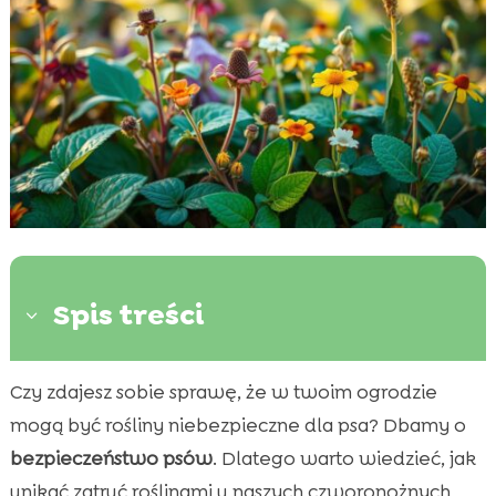
Spis treści
3
Czy zdajesz sobie sprawę, że w twoim ogrodzie
Jakie rośliny są szkodliwe dla psów?

mogą być rośliny niebezpieczne dla psa? Dbamy o
Rozpoznawanie trujących roślin przez psa

bezpieczeństwo psów
. Dlatego warto wiedzieć, jak
Objawy zatrucia roślinami u psa

unikać zatruć roślinami u naszych czworonożnych
Jak ochronić psa przed trującymi roślinami?
