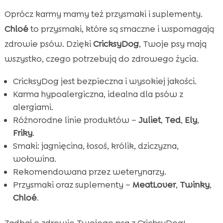
Oprócz karmy mamy też przysmaki i suplementy.
Chloé
to przysmaki, które są smaczne i wspomagają
zdrowie psów. Dzięki
CricksyDog
, Twoje psy mają
wszystko, czego potrzebują do zdrowego życia.
CricksyDog jest bezpieczna i wysokiej jakości.
Karma hypoalergiczna, idealna dla psów z
alergiami.
Różnorodne linie produktów –
Juliet
,
Ted
,
Ely
,
Friky
.
Smaki: jagnięcina, łosoś, królik, dziczyzna,
wołowina.
Rekomendowana przez weterynarzy.
Przysmaki oraz suplementy –
MeatLover
,
Twinky
,
Chloé
.
Zadbaj o zdrowie Twojego psa z CricksyDog!