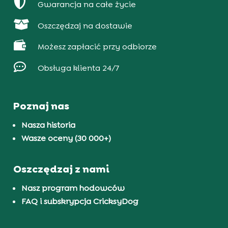

Gwarancja na całe życie

Oszczędzaj na dostawie

Możesz zapłacić przy odbiorze

Obsługa klienta 24/7
Poznaj nas
Nasza historia
Wasze oceny (30 000+)
Oszczędzaj z nami
Nasz program hodowców
FAQ i subskrypcja CricksyDog