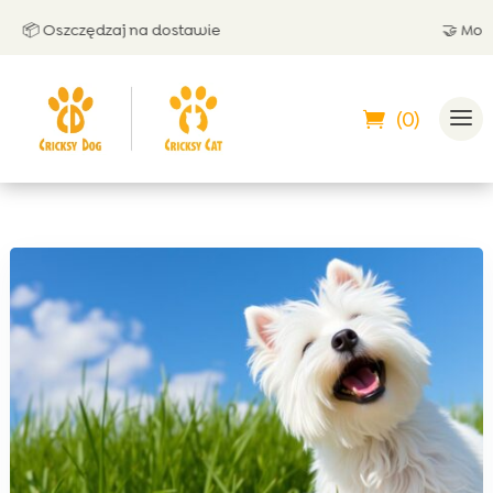
 Oszczędzaj na dostawie
🤝 Możesz 
(0)