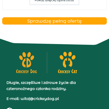
Pokaz więcej opinii (1851)
Sprawdzę pełną ofertę
Długie, szczęśliwe i zdrowe życie dla
czteronożnego członka rodziny.
E-mail: witaj@cricksydog.pl