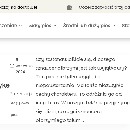
ędzaj na dostawie
Możesz zapłacić przy o

czeniak
Mały pies
Średni lub duży pies
Sta
Czy zastanawialiście się, dlaczego
6
września
sznaucer olbrzymi jest tak wyjątkowy?
2024
Ten pies nie tylko wygląda
|
ykę
niepowtarzalnie. Ma także niezwykłe
cechy charakteru. To odróżnia go od
Prezentacja
innych ras. W naszym tekście przyjrzymy
rasy psów
się bliżej, co czyni sznaucera
,
pies
olbrzymiego takim...