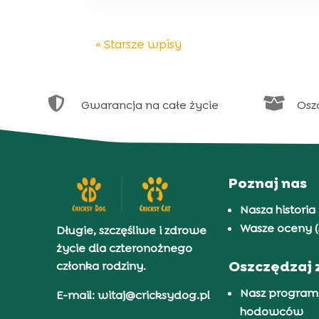
« Starsze wpisy


Gwarancja na całe życie
Osz
Poznaj nas
Nasza historia
Wasze oceny (
Długie, szczęśliwe i zdrowe
życie dla czteronożnego
Oszczędzaj 
członka rodziny.
Nasz program
E-mail: witaj@cricksydog.pl
hodowców