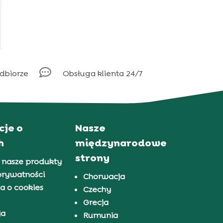

odbiorze
Obsługa klienta 24/7
cje o
Nasze
h
międzynarodowe
strony
 nasze produkty
prywatności
Chorwacja
a o cookies
Czechy
Grecja
ja
Rumunia