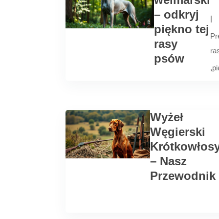
– odkryj
|
piękno tej
Pr
rasy
ra
psów
,
pi
Wyżeł
Węgierski
Krótkowłos
– Nasz
Przewodnik