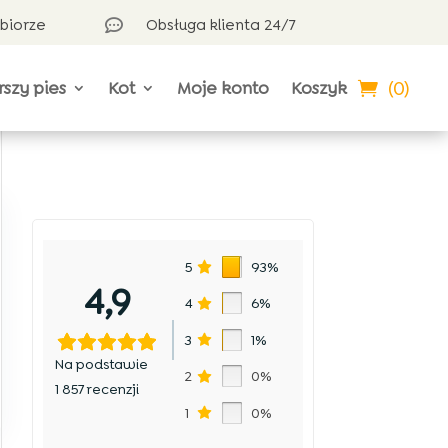
dbiorze
Obsługa klienta 24/7

(0)
rszy pies
Kot
Moje konto
Koszyk
5
93%
4,9
4
6%
3
1%
Na podstawie
2
0%
1 857 recenzji
1
0%