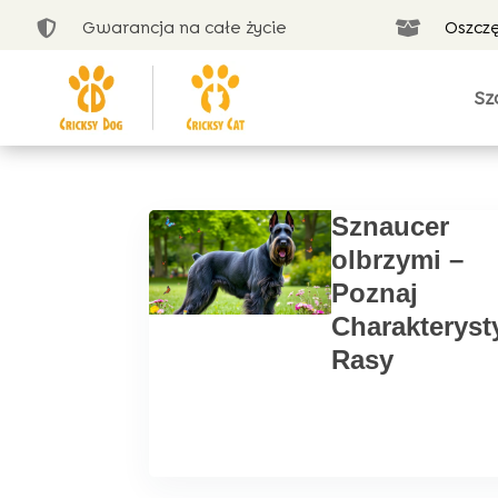
Gwarancja na całe życie
Oszcz


Sz
Sznaucer
olbrzymi –
Poznaj
Charakteryst
Rasy