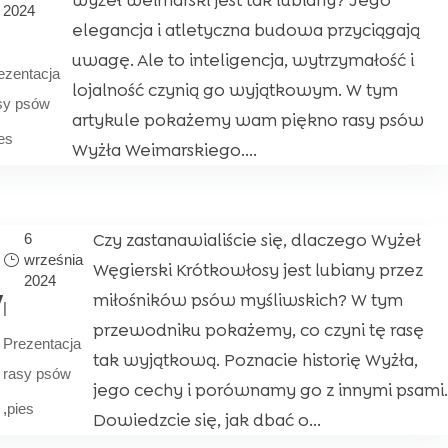
wyżeł weimarski jest tak lubiany? Jego
2024
elegancja i atletyczna budowa przyciągają
uwagę. Ale to inteligencja, wytrzymałość i
ezentacja
lojalność czynią go wyjątkowym. W tym
sy psów
artykule pokażemy wam piękno rasy psów
es
Wyżła Weimarskiego....
Czy zastanawialiście się, dlaczego Wyżeł
6
września
Węgierski Krótkowłosy jest lubiany przez
2024
y
miłośników psów myśliwskich? W tym
|
przewodniku pokażemy, co czyni tę rasę
Prezentacja
tak wyjątkową. Poznacie historię Wyżła,
rasy psów
jego cechy i porównamy go z innymi psami
,
pies
Dowiedzcie się, jak dbać o...