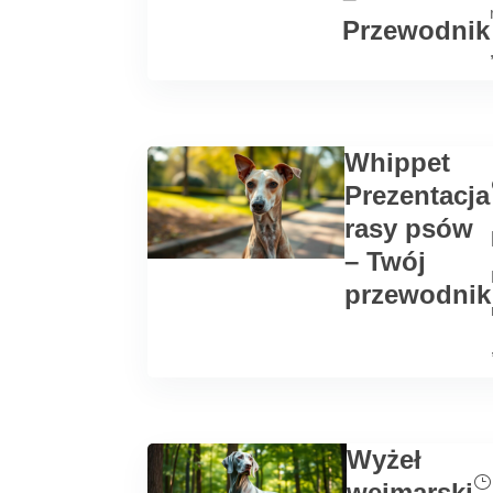
Przewodnik
Whippet
Prezentacja
rasy psów
– Twój
przewodnik
Wyżeł
weimarski