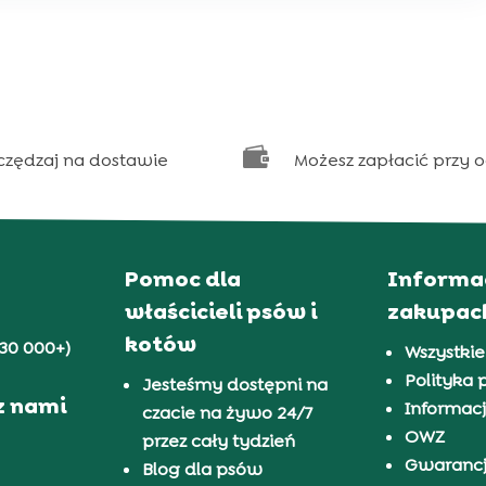

czędzaj na dostawie
Możesz zapłacić przy 
Pomoc dla
Informa
właścicieli psów i
zakupac
kotów
30 000+)
Wszystkie
Polityka 
Jesteśmy dostępni na
z nami
Informacj
czacie na żywo 24/7
OWZ
przez cały tydzień
Gwaranc
Blog dla psów