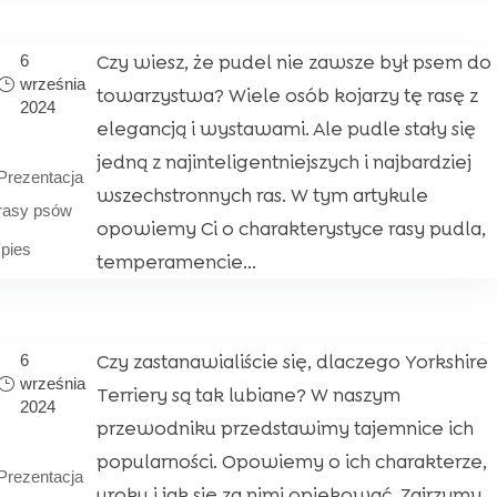
Czy wiesz, że pudel nie zawsze był psem do
6
września
towarzystwa? Wiele osób kojarzy tę rasę z
2024
elegancją i wystawami. Ale pudle stały się
|
jedną z najinteligentniejszych i najbardziej
Prezentacja
wszechstronnych ras. W tym artykule
rasy psów
opowiemy Ci o charakterystyce rasy pudla,
,
pies
temperamencie...
Czy zastanawialiście się, dlaczego Yorkshire
6
września
Terriery są tak lubiane? W naszym
2024
przewodniku przedstawimy tajemnice ich
|
popularności. Opowiemy o ich charakterze,
Prezentacja
uroku i jak się za nimi opiekować. Zajrzymy