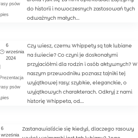
rasy psów
do historii i nowoczesnych zastosowań tych
,
pies
odważnych małych...
Czy wiesz, czemu Whippety są tak lubiane
6
września
na świecie? Co czyni je doskonałymi
2024
przyjaciółmi dla rodzin i osób aktywnych? W
|
naszym przewodniku poznasz tajniki tej
Prezentacja
wyjątkowej rasy: szybkie, eleganckie, o
rasy psów
wyjątkowych charakterach. Odkryj z nami
,
pies
historię Whippeta, od...
Zastanawialiście się kiedyś, dlaczego rasowy
6
września