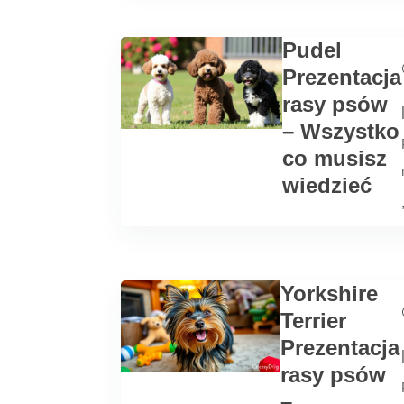
Pudel
Prezentacja
rasy psów
– Wszystko
co musisz
wiedzieć
Yorkshire
Terrier
Prezentacja
rasy psów
–