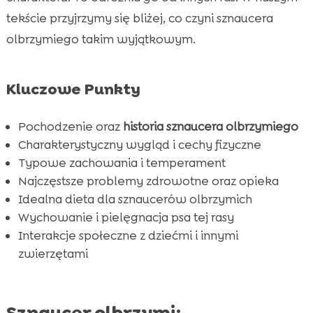
olbrzymiego
tekście przyjrzymy się bliżej, co czyni sznaucera
olbrzymiego takim wyjątkowym.
Zdrowie i typowe problemy zdrowotne

Żywienie Sznaucerów olbrzymich

Wychowanie i szkolenie Sznaucera
Kluczowe Punkty

olbrzymiego
Pielęgnacja Sznaucerów olbrzymich
Pochodzenie oraz
historia sznaucera olbrzymiego

Aktywność fizyczna i zabawy
Charakterystyczny wygląd i cechy fizyczne

Typowe zachowania i temperament
Sznaucer olbrzymi a dzieci i inne zwierzęta

Najczęstsze problemy zdrowotne oraz opieka
Adopcja Sznaucera olbrzymiego

Idealna dieta dla sznaucerów olbrzymich
Zakup Sznaucera olbrzymiego

Wychowanie i pielęgnacja psa tej rasy
Plusy i minusy życia ze Sznaucerem olbrzymim

Interakcje społeczne z dziećmi i innymi
Wniosek
zwierzętami

FAQ

Sznaucer olbrzymi: