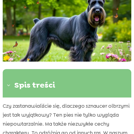
Spis treści
3
Czy zastanawialiście się, dlaczego sznaucer olbrzymi
Sznaucer olbrzymi: Wprowadzenie do rasy

jest tak wyjątkowy? Ten pies nie tylko wygląda
Wygląd Sznaucera olbrzymiego

niepowtarzalnie. Ma także niezwykłe cechy
Sznaucer olbrzymi Prezentacja rasy psów

charakteru. To odróżnia go od innych ras. W naszym
Temperament i zachowanie Sznaucera
