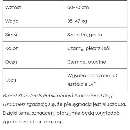
Wzrost
60-70 cm
Waga
35-47 kg
Sierść
Szorstka, gęsta
Kolor
Czarny, pieprz i sól
Oczy
Ciemne, owalne
Wysoko osadzone, w
Uszy
kształcie „V”
Breed Standards Publications
i
Professional Dog
Groomers
zgadzają się, że pielęgnacja jest kluczowa.
Dzięki temu sznaucery olbrzymie będą wyglądać
zgodnie ze wzorcem rasy.