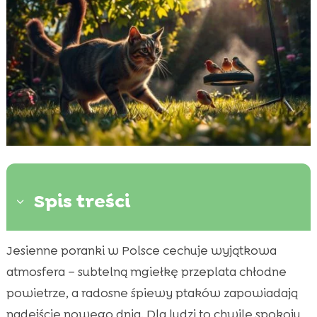
Spis treści
3
Jesienne poranki w Polsce cechuje wyjątkowa
Zrozumienie instynktu łowieckiego kota

atmosfera – subtelną mgiełkę przeplata chłodne
Pory roku a instynkt łowiecki

powietrze, a radosne śpiewy ptaków zapowiadają
Polowanie kota na ptaki jesienią

nadejście nowego dnia. Dla ludzi to chwile spokoju,
Jak chronić ptaki i inne małe zwierzęta?
