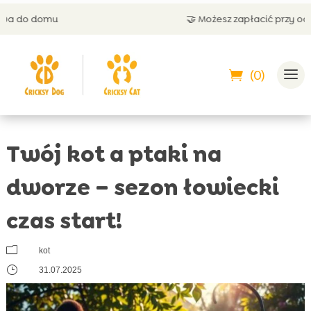
u
🤝 Możesz zapłacić przy odbiorze
(0)
Twój kot a ptaki na
dworze – sezon łowiecki
czas start!
m
kot
}
31.07.2025