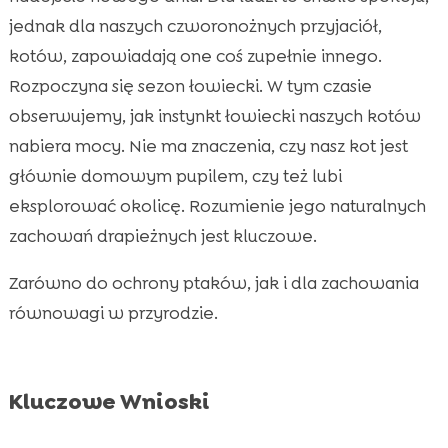
jednak dla naszych czworonożnych przyjaciół,
Ograniczanie czasu kota na zewnątrz

kotów, zapowiadają one coś zupełnie innego.
Zabawa jako sposób na ograniczenie

Rozpoczyna się sezon łowiecki. W tym czasie
instynktu łowieckiego
obserwujemy, jak instynkt łowiecki naszych kotów
Wprowadzenie odpowiedniego pożywienia

nabiera mocy. Nie ma znaczenia, czy nasz kot jest
Nadzór nad kotem na zewnątrz

głównie domowym pupilem, czy też lubi
Tworzenie bezpiecznych przestrzeni na

eksplorować okolicę. Rozumienie jego naturalnych
zewnątrz
zachowań drapieżnych jest kluczowe.
Monitorowanie zachowań kota

Odpowiedzialność właściciela kota

Zarówno do ochrony ptaków, jak i dla zachowania
CricksyCat karmienie i produkty

równowagi w przyrodzie.
Znaczenie odpowiedniej kuwety

Porady od weterynarzy

Wniosek
Kluczowe Wnioski

FAQ
