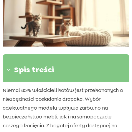
Spis treści
3
Niemal 85% właścicieli kotów jest przekonanych o
Dlaczego drapak jest ważny dla kocięcia?

niezbędności posiadania drapaka. Wybór
Rodzaje drapaków dla kotów

adekwatnego modelu wpływa zarówno na
Jak wybrać odpowiedni drapak dla kocięcia?

bezpieczeństwo mebli, jak i na samopoczucie
Materiał drapaka: Co warto wiedzieć?

naszego kocięcia. Z bogatej oferty dostępnej na
Wybór drapaka odpowiedniego wielkością
