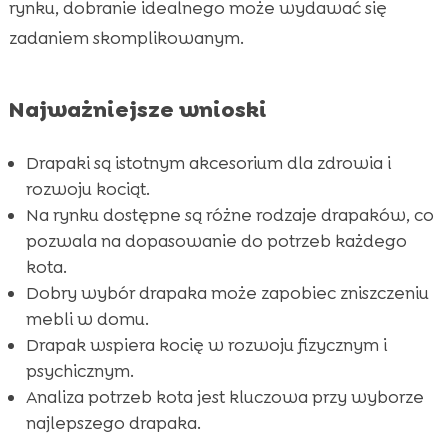
rynku, dobranie idealnego może wydawać się
Lokalizacja drapaka w domu

zadaniem skomplikowanym.
Drapaki wielofunkcyjne

Wpływ drapaków na zdrowie psychiczne i

fizyczne kota
Najważniejsze wnioski
Bezpieczeństwo drapaka

Drapaki są istotnym akcesorium dla zdrowia i
Wymiana drapaka: Kiedy to zrobić?

rozwoju kociąt.
Pielęgnacja pazurów a drapak

Na rynku dostępne są różne rodzaje drapaków, co
CricksyCat: Idealna karma dla Twojego kota

pozwala na dopasowanie do potrzeb każdego
Purrfect Life: Najlepszy żwirek dla kota

kota.
Kocię wybór drapaka
Dobry wybór drapaka może zapobiec zniszczeniu

Wniosek
mebli w domu.

Drapak wspiera kocię w rozwoju fizycznym i
FAQ

psychicznym.
Analiza potrzeb kota jest kluczowa przy wyborze
najlepszego drapaka.