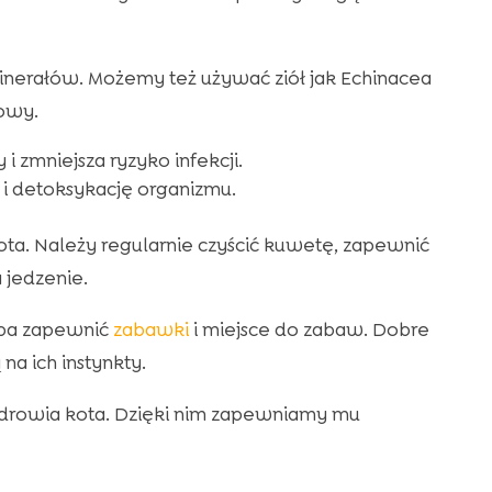
minerałów. Możemy też używać ziół jak Echinacea
iowy.
zmniejsza ryzyko infekcji.
 i detoksykację organizmu.
ota. Należy regularnie czyścić kuwetę, zapewnić
 jedzenie.
eba zapewnić
zabawki
i miejsce do zabaw. Dobre
na ich instynkty.
 zdrowia kota. Dzięki nim zapewniamy mu