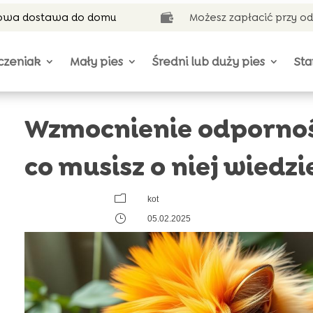
wa dostawa do domu
Możesz zapłacić przy o

czeniak
Mały pies
Średni lub duży pies
Sta
Wzmocnienie odpornośc
co musisz o niej wiedzi
m
kot
}
05.02.2025