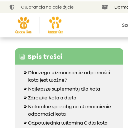
Gwarancja na całe życie
Darmo


Sz
Spis treści
i
Dlaczego wzmocnienie odporności

kota jest ważne?
Najlepsze suplementy dla kota

Zdrowie kota a dieta

Naturalne sposoby na wzmocnienie

odporności kota
Odpowiednia witamina C dla kota
