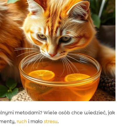
lnymi metodami? Wiele osób chce wiedzieć, jak
ementy,
ruch
i mało
stresu
.