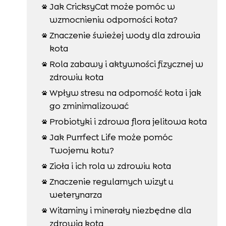
Jak CricksyCat może pomóc w

wzmocnieniu odporności kota?
Znaczenie świeżej wody dla zdrowia

kota
Rola zabawy i aktywności fizycznej w

zdrowiu kota
Wpływ stresu na odporność kota i jak

go zminimalizować
Probiotyki i zdrowa flora jelitowa kota

Jak Purrfect Life może pomóc

Twojemu kotu?
Zioła i ich rola w zdrowiu kota

Znaczenie regularnych wizyt u

weterynarza
Witaminy i minerały niezbędne dla

zdrowia kota