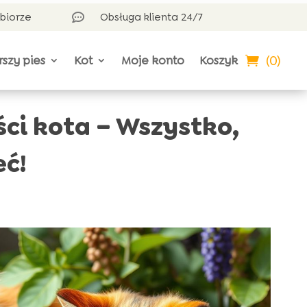
dbiorze
Obsługa klienta 24/7

(0)
rszy pies
Kot
Moje konto
Koszyk
i kota – Wszystko,
eć!