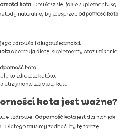
rności kota
. Dowiesz się, jakie suplementy są
 metody naturalne, by wesprzeć
odporność kota
.
 jego zdrowia i długowieczności.
kota
obejmują dietę, suplementy oraz unikanie
dporność kota
.
rolę w zdrowiu kotów.
a utrzymania zdrowia kota.
rności kota jest ważne?
liwe i zdrowe.
Odporność kota
jest dla nich jak
i. Dlatego musimy zadbać, by tę tarczę