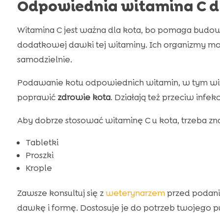
Odpowiednia witamina C d
Witamina C jest ważna dla kota, bo pomaga budow
dodatkowej dawki tej witaminy. Ich organizmy mo
samodzielnie.
Podawanie kotu odpowiednich witamin, w tym wit
poprawić
zdrowie kota
. Działają też przeciw infe
Aby dobrze stosować witaminę C u kota, trzeba zn
Tabletki
Proszki
Krople
Zawsze konsultuj się z
weterynarzem
przed podani
dawkę i formę. Dostosuje je do potrzeb twojego pu