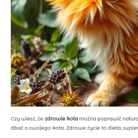
Czy wiesz, że
zdrowie kota
można poprawić natura
dbać o swojego kota. Zdrowe życie to dieta, supl