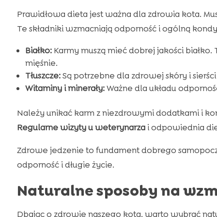
Prawidłowa dieta jest ważna dla zdrowia kota. M
Te składniki wzmacniają odporność i ogólną kondy
Białko:
Karmy muszą mieć dobrej jakości białko.
mięśnie.
Tłuszcze:
Są potrzebne dla zdrowej skóry i sierś
Witaminy i minerały:
Ważne dla układu odpornoś
Należy unikać karm z niezdrowymi dodatkami i ko
Regularne wizyty u weterynarza
i odpowiednia die
Zdrowe jedzenie to fundament dobrego samopoczu
odporność i długie życie.
Naturalne sposoby na wzm
Dbając o zdrowie naszego kota, warto wybrać n