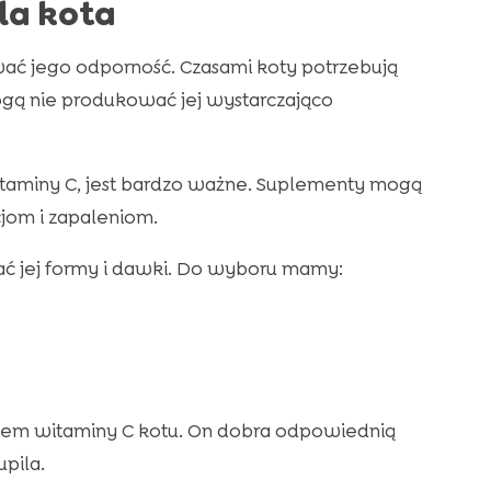
la kota
ać jego odporność. Czasami koty potrzebują
gą nie produkować jej wystarczająco
aminy C, jest bardzo ważne. Suplementy mogą
kcjom i zapaleniom.
ać jej formy i dawki. Do wyboru mamy:
em witaminy C kotu. On dobra odpowiednią
pila.