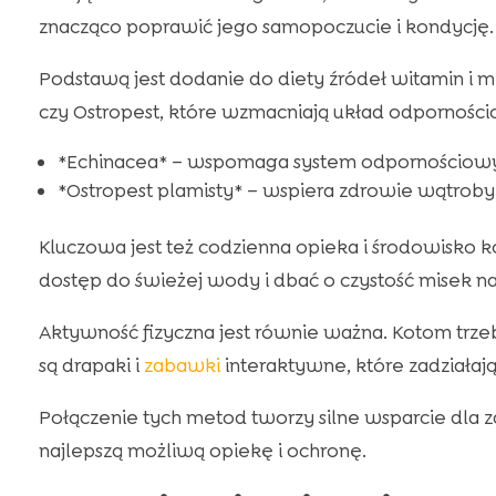
znacząco poprawić jego samopoczucie i kondycję.
Podstawą jest dodanie do diety źródeł witamin i 
czy Ostropest, które wzmacniają układ odpornośc
*Echinacea* – wspomaga system odpornościowy i 
*Ostropest plamisty* – wspiera zdrowie wątroby
Kluczowa jest też codzienna opieka i środowisko k
dostęp do świeżej wody i dbać o czystość misek na
Aktywność fizyczna jest równie ważna. Kotom trz
są drapaki i
zabawki
interaktywne, które zadziałają 
Połączenie tych metod tworzy silne wsparcie dla
najlepszą możliwą opiekę i ochronę.