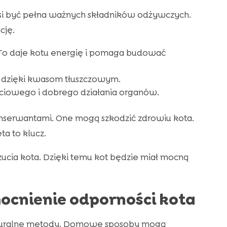
usi być pełna ważnych składników odżywczych.
cję.
 To daje kotu energię i pomaga budować
ci dzięki kwasom tłuszczowym.
ciowego i dobrego działania organów.
nserwantami. One mogą szkodzić zdrowiu kota.
ta to klucz.
cia kota. Dzięki temu kot będzie miał mocną
ocnienie odporności kota
aturalne metody. Domowe sposoby mogą