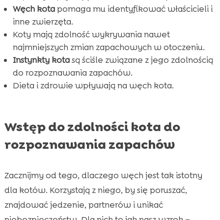
Węch kota
pomaga mu identyfikować właścicieli i
Zaburzenia węchu u kotów – przyczyny i

inne zwierzęta.
skutki
Koty mają zdolność wykrywania nawet
Jak możemy wspierać zdolność kota do

najmniejszych zmian zapachowych w otoczeniu.
rozpoznawania zapachów?
Instynkty kota
są ściśle związane z jego zdolnością
CricksyCat – idealny wybór dla kotów
do rozpoznawania zapachów.

Dieta i zdrowie wpływają na węch kota.
Technologie wykorzystywane w produktach

dla kotów a ich wpływ na węch
Wpływ zapachów na behawior kota – case

Wstęp do zdolności kota do
study
rozpoznawania zapachów
Wniosek

FAQ

Zacznijmy od tego, dlaczego węch jest tak istotny
dla kotów. Korzystają z niego, by się poruszać,
znajdować jedzenie, partnerów i unikać
niebezpieczeństw. Dla nich to jak nasz wzrok –