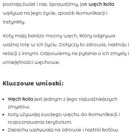
Jak działa zmysł węchu u kotów?
poznają świat i nas. Sprawdźmy, jak
węch kota

Rola węchu w codziennym życiu kotów
wpływa na jego życie, sposób komunikacji i

Znaczenie zapachów w komunikacji między
instynkty.

kotami
Koty mają bardzo mocny węch, który odgrywa
Wpływ zdolności rozpoznawania zapachów

ważną rolę w ich życiu. Dotyczy to zdrowia, nastroju i
na zachowanie kota
relacji z innymi. Odpowiemy na pytania o ich zmysły i
Zapachy i ich wpływ na zdrowie kota

umiejętności węchowe.
Zastosowanie zapachów w treningu i

socjalizacji kotów
Rozpoznawanie właścicieli po zapachu
Kluczowe wnioski:

Wpływ wieku na zdolność kota do

rozpoznawania zapachów
Węch kota
jest jednym z jego najważniejszych
zmysłów.
Porównanie zdolności węchowych kotów i

Koty używają swojego węchu do komunikacji i
innych zwierząt domowych
rozpoznawania terytorium.
Znaczenie zdolności kota do rozpoznawania

Zapachy wpływają na zdrowie i nastrój kotów.
zapachów w naturze