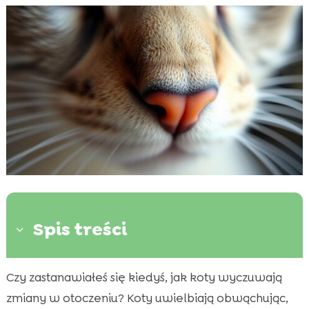
Spis treści
3
Czy zastanawiałeś się kiedyś, jak koty wyczuwają
Wstęp do zdolności kota do rozpoznawania

zapachów
zmiany w otoczeniu? Koty uwielbiają obwąchując,