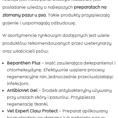
posiadanie wiedzy o najlepszych
preparatach na
złamany pazur u psa
. Takie produkty przyspieszają
gojenie i wspomagają odbudowę.
W asortymencie rynkowym dostępnych jest wiele
produktów rekomendowanych przez weterynarzy
oraz właścicieli psów:
Bepanthen Plus
– Maść zawierająca dekspantenol i
chlorheksydynę. Efektywnie wspiera procesy
regeneracyjne ran, jednocześnie przeciwdziałając
infekcjom.
AntibioVet Gel
– Środek antybakteryjny używany
przy urazach skóry i pazurów. Przyspiesza
regenerację tkanki.
Vet Expert Claw Protect
– Preparat aplikowany
bezpośrednio na złamane lub pęknięte pazury.