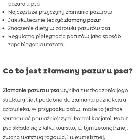
Wniosek

pazura u psa
FAQ
Najczęstsze przyczyny złamania pazurów

Jak skutecznie leczyć
złamany pazur
Znaczenie diety w zdrowiu pazurów psa
Regularna pielęgnacja pazurów jako sposób
zapobiegania urazom
Co to jest złamany pazur u psa?
Złamanie pazura u psa
wynika z uszkodzenia jego
struktury i jest podobne do złamania paznokcia u
człowieka. W przypadku psów, może to jednak
skutkować poważniejszymi komplikacjami. Pazur
psa składa się z kilku warstw, w tym zewnętrznej,
zwaną warstwą rogową, i wewnętrznej,