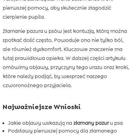
pierwszej pomocy, aby skutecznie złagodzić
Leczenie złamanego pazura u psa

cierpienie pupila.
Jakie są skutki złamanego pazura u psa?

Opieka nad psem po złamaniu pazura

Złamanie pazura u psów jest kontuzją, którą można
Najlepsze preparaty na złamany pazur u psa

spotkać dość często. Powoduje ono nie tylko ból,
Zapobieganie złamaniom pazurów u psa

ale również dyskomfort. Kluczowe znaczenie ma
Kiedy należy udać się do weterynarza?

tutaj prawidłowa opieka. W dalszej części artykułu
Rola diety w zdrowiu pazurów psa

omówimy objawy, przyczyny tego urazu oraz kroki,
CricksyDog: Najlepszy wybór dla Twojego
które należy podjąć, by wesprzeć naszego

psa
czworonożnego przyjaciela.
Wpływ regularnej pielęgnacji pazurów na ich

zdrowie
Najważniejsze Wnioski
Mitów dotyczących złamań pazurów u psa

Podsumowanie: dlaczego warto dbać o

Jakie objawy wskazują na
złamany pazur
u psa
pazury psa
Podstawy pierwszej pomocy dla złamanego