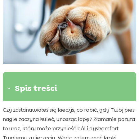
Spis treści
3
Czy zastanawiałeś się kiedyś, co robić, gdy Twój pies
Co to jest złamany pazur u psa?

nagle zaczyna kuleć, unosząc łapę? Złamanie pazura
Jakie są objawy złamanego pazura u psa?

to uraz, który może przynieść ból i dyskomfort
Przyczyny złamania pazura u psa

Twojemu zwierzęciu. Warto zatem znać kroki
Jak postępować po złamaniu pazura u psa
