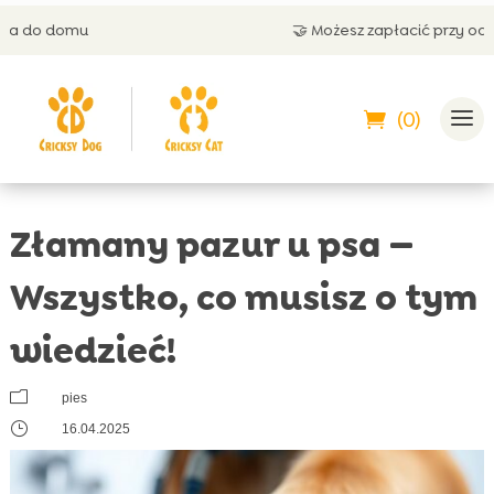
🤝 Możesz zapłacić przy odbiorze
(0)
Złamany pazur u psa —
Wszystko, co musisz o tym
wiedzieć!
m
pies
}
16.04.2025