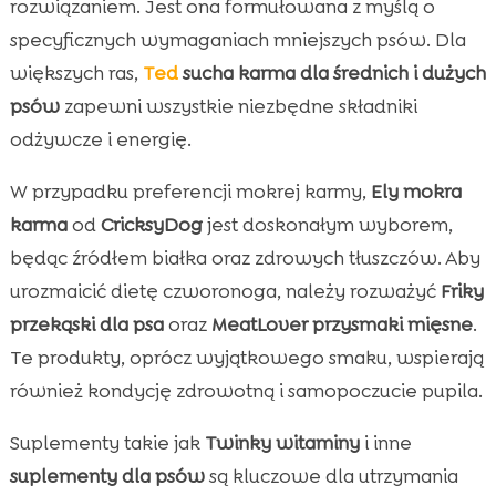
rozwiązaniem. Jest ona formułowana z myślą o
specyficznych wymaganiach mniejszych psów. Dla
większych ras,
Ted
sucha karma dla średnich i dużych
psów
zapewni wszystkie niezbędne składniki
odżywcze i energię.
W przypadku preferencji mokrej karmy,
Ely mokra
karma
od
CricksyDog
jest doskonałym wyborem,
będąc źródłem białka oraz zdrowych tłuszczów. Aby
urozmaicić dietę czworonoga, należy rozważyć
Friky
przekąski dla psa
oraz
MeatLover przysmaki mięsne
.
Te produkty, oprócz wyjątkowego smaku, wspierają
również kondycję zdrowotną i samopoczucie pupila.
Suplementy takie jak
Twinky witaminy
i inne
suplementy dla psów
są kluczowe dla utrzymania