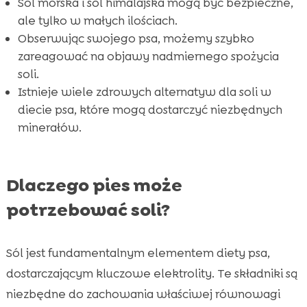
Sól morska i sól himalajska mogą być bezpieczne,
FAQ
ale tylko w małych ilościach.

Obserwując swojego psa, możemy szybko
zareagować na objawy nadmiernego spożycia
soli.
Istnieje wiele zdrowych alternatyw dla soli w
diecie psa, które mogą dostarczyć niezbędnych
minerałów.
Dlaczego pies może
potrzebować soli?
Sól jest fundamentalnym elementem diety psa,
dostarczającym kluczowe elektrolity. Te składniki są
niezbędne do zachowania właściwej równowagi