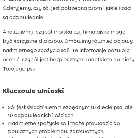
psa)
Odkryjemy, czy sól jest potrzebna psom i jakie ilości
są odpowiednie.
Sól morska dla psa

Sól himalajska dla psa

Analizujemy, czy sól morska czy himalajska mogą
Jak podawać sól psom? (jak podawać sól

być korzystne dla psów. Omówimy również objawy
psom)
nadmiernego spożycia soli. Te informacje pozwolą
Zdrowe alternatywy dla soli w diecie psa

ocenić, czy sól jest bezpiecznym dodatkiem do diety
Sól w diecie psa

Twojego psa.
Czy warto kupować sól dla psa? (sól dla psa

sklep)
Kluczowe wnioski
Produkty CricksyDog – idealny wybór dla

Twojego psa
Sól jest składnikiem niezbędnym w diecie psa, ale
Najczęstsze mity dotyczące soli w diecie psa

w odpowiednich ilościach.
Jak dbać o zdrową dietę psa?

Nadmierne spożycie soli może prowadzić do
Rola suplementów w diecie psa

poważnych problemów zdrowotnych.
Wniosek
