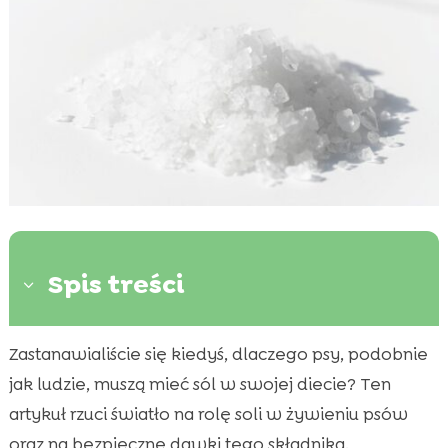
Spis treści
3
Zastanawialiście się kiedyś, dlaczego psy, podobnie
Dlaczego pies może potrzebować soli?

jak ludzie, muszą mieć sól w swojej diecie? Ten
Jaka ilość soli jest bezpieczna dla psa?

artykuł rzuci światło na rolę soli w żywieniu psów
Objawy nadmiernego spożycia soli przez psa

oraz na bezpieczne dawki tego składnika.
Czy sól szkodzi psu? (czy sól jest szkodliwa dla
