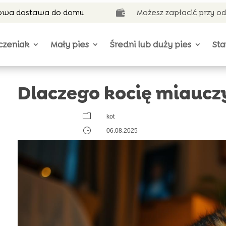
wa dostawa do domu
Możesz zapłacić przy o

czeniak
Mały pies
Średni lub duży pies
Sta
Dlaczego kocię miaucz
m
kot
}
06.08.2025