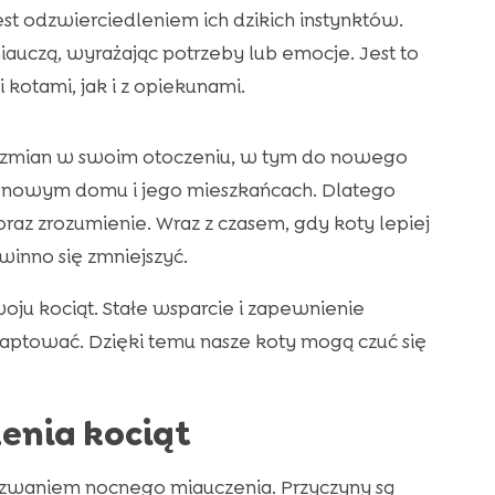
est odzwierciedleniem ich dzikich instynktów.
auczą, wyrażając potrzeby lub emocje. Jest to
kotami, jak i z opiekunami.
o zmian w swoim otoczeniu, w tym do nowego
 o nowym domu i jego mieszkańcach. Dlatego
oraz zrozumienie. Wraz z czasem, gdy koty lepiej
winno się zmniejszyć.
oju kociąt. Stałe wsparcie i zapewnienie
ptować. Dzięki temu nasze koty mogą czuć się
enia kociąt
wyzwaniem nocnego miauczenia. Przyczyny są