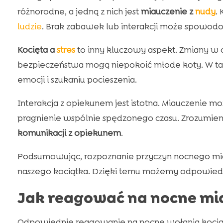
różnorodne, a jedną z nich jest
miauczenie z
nudy
.
ludzie
. Brak zabawek lub interakcji może spowod
Kocięta a
stres
to inny kluczowy aspekt. Zmiany w 
bezpieczeństwa mogą niepokoić młode koty. W tak
emocji i szukaniu pocieszenia.
Interakcja z opiekunem jest istotna. Miauczenie m
pragnienie wspólnie spędzonego czasu. Zrozumie
komunikacji z opiekunem
.
Podsumowując, rozpoznanie przyczyn nocnego mia
naszego kociątka. Dzięki temu możemy odpowiedn
Jak reagować na nocne mia
Odpowiednie reagowanie na nocne wołania kociąt 