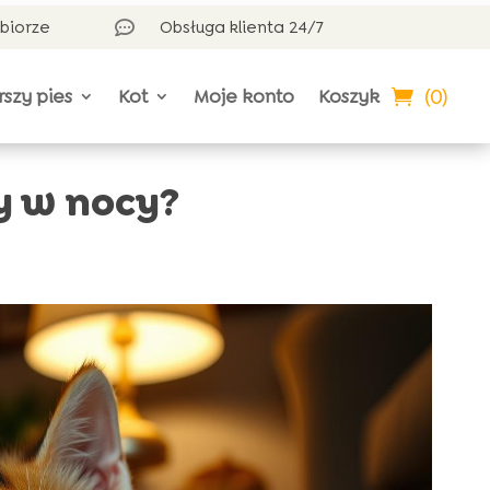
dbiorze
Obsługa klienta 24/7

(0)
rszy pies
Kot
Moje konto
Koszyk
y w nocy?