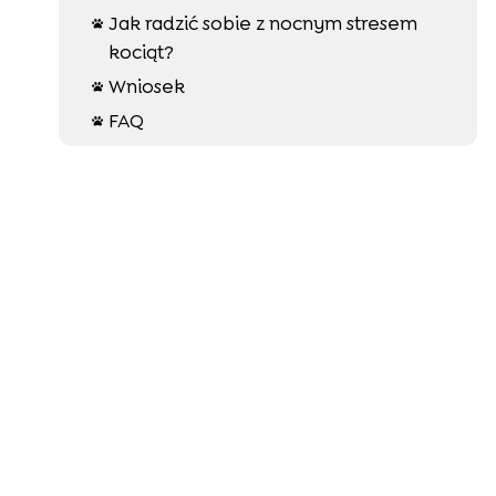
Jak radzić sobie z nocnym stresem

kociąt?
Wniosek

FAQ
