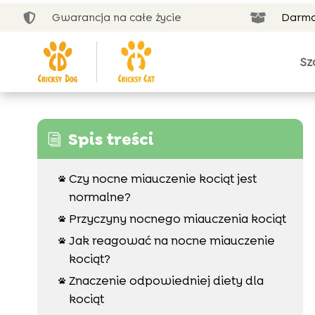
Gwarancja na całe życie
Darmo


Sz
Spis treści
i
Czy nocne miauczenie kociąt jest

normalne?
Przyczyny nocnego miauczenia kociąt

Jak reagować na nocne miauczenie

kociąt?
Znaczenie odpowiedniej diety dla

kociąt