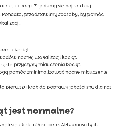
uczą w nocy. Zajmiemy się najbardziej
 Ponadto, przedstawimy sposoby, by pomóc
alizacji.
em u kociąt.
odów nocnej wokalizacji kociąt.
częste
przyczyny miauczenia kociąt
.
ogą pomóc zminimalizować nocne miauczenie
o pierwszy krok do poprawy jakości snu dla nas
ąt jest normalne?
knęli się wielu właściciele. Aktywność tych