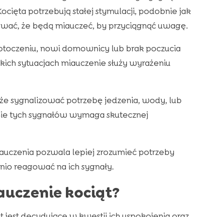
 Kocięta potrzebują stałej stymulacji, podobnie jak
ować, że będą miauczeć, by przyciągnąć uwagę.
otoczeniu, nowi domownicy lub brak poczucia
ich sytuacjach miauczenie służy wyrażeniu
oże sygnalizować potrzebę jedzenia, wody, lub
nie tych sygnałów wymaga skutecznej
uczenia pozwala lepiej zrozumieć potrzeby
io reagować na ich sygnały.
uczenie kociąt?
jest decydujące w kwestii ich uspokojenia oraz