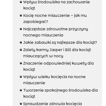
Wpływ środowiska na zachowanie

kociąt
Kocię nocne miauczenie – jak mu

zapobiegać?
Najczęstsze zdrowotne przyczyny

nocnego miauczenia
Jakie zabawki są najlepsze dla kociąt?

Zalety karmy Jasper i Bill dla kociąt

miauczących w nocy
Znaczenie odpowiedniej kuwety dla

kociąt
Wpływ wieku kocięcia na nocne

miauczenie
Tworzenie spokojnego środowiska dla

kociąt
Sprawdzanie zdrowia kocięcia
