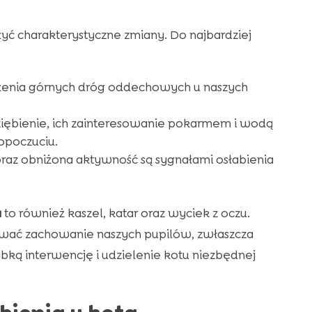
yć charakterystyczne zmiany. Do najbardziej
ażenia górnych dróg oddechowych u naszych
ziębienie, ich zainteresowanie pokarmem i wodą
opoczuciu.
raz obniżona aktywność są sygnałami osłabienia
a
to również kaszel, katar oraz wyciek z oczu.
rować zachowanie naszych pupilów, zwłaszcza
bką interwencję i udzielenie kotu niezbędnej