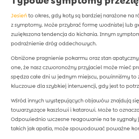
Typowe symptomy przezięb
Jesień
to okres, gdy koty są bardziej narażone na 
z symptomy. Może przybrać formę wodnistej lub gę
zwiększona tendencja do kichania. Innym symptom
podrażnienie dróg oddechowych.
Obniżone pragnienie pokarmu oraz stan apatyczny
one, że nasz czworonożny przyjaciel może mieć pro
spędza całe dni w jednym miejscu, powinniśmy to
kluczowe dla szybkiej interwencji, gdy jest to potr
Wśród innych występujących objawów znajdują si
towarzyszące kaszlowi i katarowi. Może to oznacza
Odpowiednio wczesne reagowanie na te sygnały j
takich jak apatia, może spowodować poważne ko