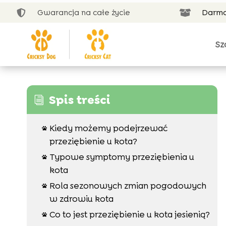
Gwarancja na całe życie
Darmo


Sz
Spis treści
i
Kiedy możemy podejrzewać

przeziębienie u kota?
Typowe symptomy przeziębienia u

kota
Rola sezonowych zmian pogodowych

w zdrowiu kota
Co to jest przeziębienie u kota jesienią?
