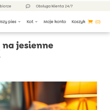
dbiorze
Obsługa klienta 24/7

(0)
rszy pies
Kot
Moje konto
Koszyk
 na jesienne
?