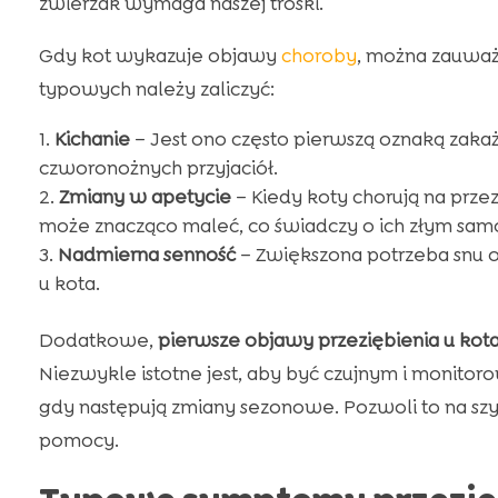
zwierzak wymaga naszej troski.
Gdy kot wykazuje objawy
choroby
, można zauważ
typowych należy zaliczyć:
Kichanie
– Jest ono często pierwszą oznaką zak
czworonożnych przyjaciół.
Zmiany w apetycie
– Kiedy koty chorują na prze
może znacząco maleć, co świadczy o ich złym sam
Nadmierna senność
– Zwiększona potrzeba snu o
u kota.
Dodatkowe,
pierwsze objawy przeziębienia u kot
Niezwykle istotne jest, aby być czujnym i monito
gdy następują zmiany sezonowe. Pozwoli to na szy
pomocy.