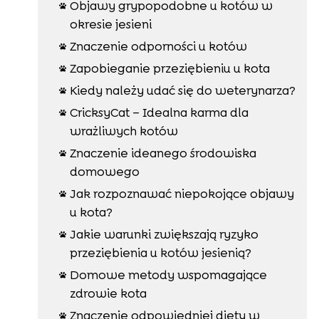
Objawy grypopodobne u kotów w

okresie jesieni
Znaczenie odporności u kotów

Zapobieganie przeziębieniu u kota

Kiedy należy udać się do weterynarza?

CricksyCat – Idealna karma dla

wrażliwych kotów
Znaczenie ideanego środowiska

domowego
Jak rozpoznawać niepokojące objawy

u kota?
Jakie warunki zwiększają ryzyko

przeziębienia u kotów jesienią?
Domowe metody wspomagające

zdrowie kota
Znaczenie odpowiedniej diety w
