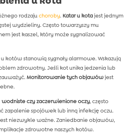
ienia u kota
różnego rodzaju
choroby
.
Katar u kota
jest jednym
stej wydzieliny. Często towarzyszy mu
em jest kaszel, który może sygnalizować
 u kotów stanowią sygnały alarmowe. Wskazują
blem zdrowotny. Jeśli kot unika jedzenia lub
 zauważyć.
Monitorowanie tych objawów
jest
zebne.
ę
wodniste czy zaczerwienione oczy
, często
ć zapalenie spojówek lub inną infekcję oczu.
est niezwykle ważne. Zaniedbanie objawów,
mplikacje zdrowotne naszych kotów.