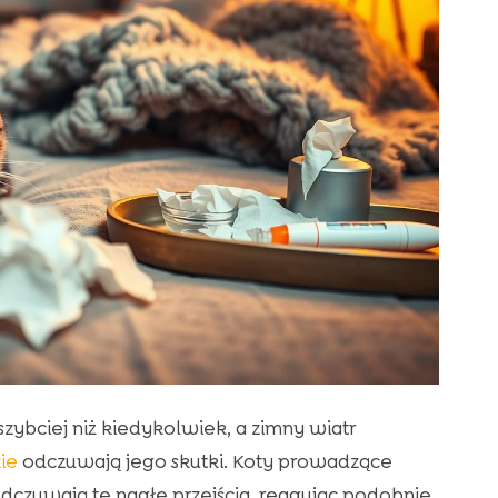
szybciej niż kiedykolwiek, a zimny wiatr
ie
odczuwają jego skutki. Koty prowadzące
dczuwają te nagłe przejścia, reagując podobnie