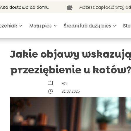
wa dostawa do domu
Możesz zapłacić przy o

czeniak
Mały pies
Średni lub duży pies
Sta
Jakie objawy wskazują
przeziębienie u kotów
m
kot
}
31.07.2025