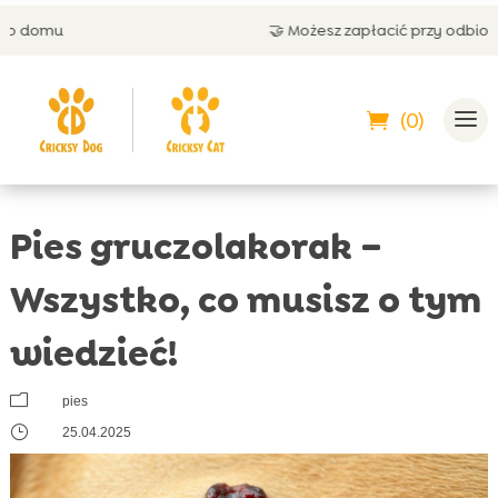
🤝 Możesz zapłacić przy odbiorze
(0)
Pies gruczolakorak –
Wszystko, co musisz o tym
wiedzieć!
m
pies
}
25.04.2025