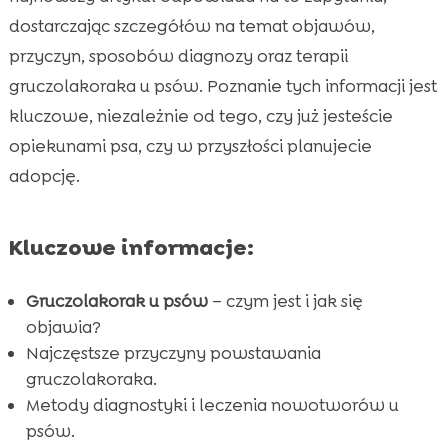
Objawy gruczolakoraka u psów
dostarczając szczegółów na temat objawów,

przyczyn, sposobów diagnozy oraz terapii
Diagnostyka gruczolakoraka

gruczolakoraka u psów. Poznanie tych informacji jest
Pies gruczolakorak: Metody leczenia

kluczowe, niezależnie od tego, czy już jesteście
Rokowania i życie z gruczolakorakiem

opiekunami psa, czy w przyszłości planujecie
Profilaktyka gruczolakoraka u psów

adopcję.
Pies gruczolakorak a dieta: Rola CricksyDog

Wsparcie dla opiekunów psów z

gruczolakorakiem
Kluczowe informacje:
Znaczenie wczesnej diagnozy i regularnych

kontroli
Gruczolakorak u psów
– czym jest i jak się
Studium przypadku: Historia psa z
objawia?

gruczolakorakiem
Najczęstsze przyczyny powstawania
gruczolakoraka.
Najczęstsze mity dotyczące gruczolakoraka u

Metody diagnostyki i leczenia nowotworów u
psów
psów.
Wniosek
