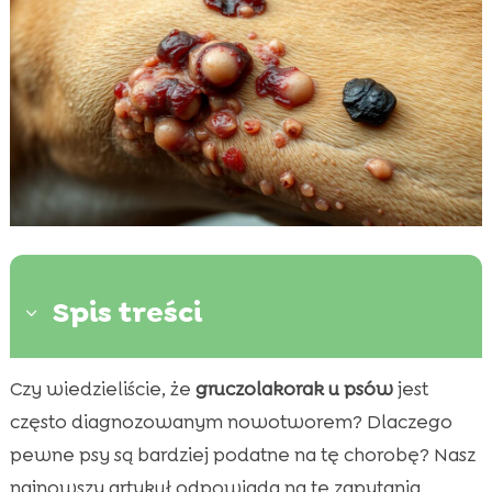
Spis treści
3
Czy wiedzieliście, że
gruczolakorak u psów
jest
Wprowadzenie do gruczolakoraka u psów

często diagnozowanym nowotworem? Dlaczego
Co to jest gruczolakorak?

pewne psy są bardziej podatne na tę chorobę? Nasz
Przyczyny powstawania gruczolakoraka u

psów
najnowszy artykuł odpowiada na te zapytania,