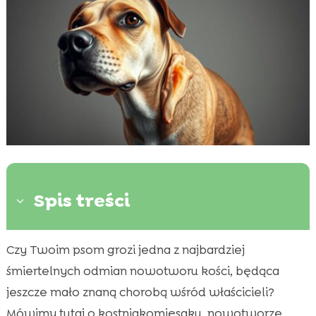
Spis treści
3
Czy Twoim psom grozi jedna z najbardziej
Co to jest kostniakomięsak u psów?

śmiertelnych odmian nowotworu kości, będąca
Objawy i wczesne rozpoznanie

jeszcze mało znaną chorobą wśród właścicieli?
Przyczyny i czynniki ryzyka

Mówimy tutaj o kostniakomięsaku, nowotworze
Diagnostyka kostniakomięsaka
