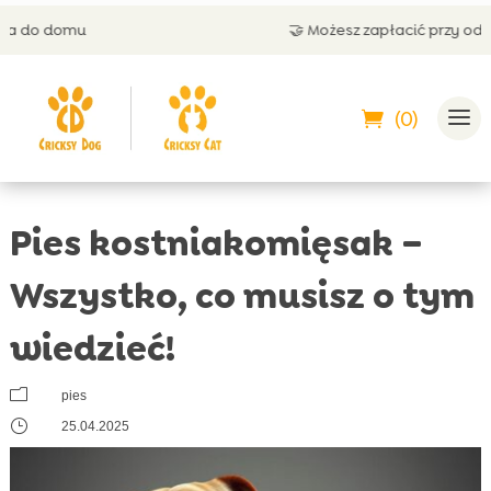
🤝 Możesz zapłacić przy odbiorze
(0)
Pies kostniakomięsak –
Wszystko, co musisz o tym
wiedzieć!
m
pies
}
25.04.2025