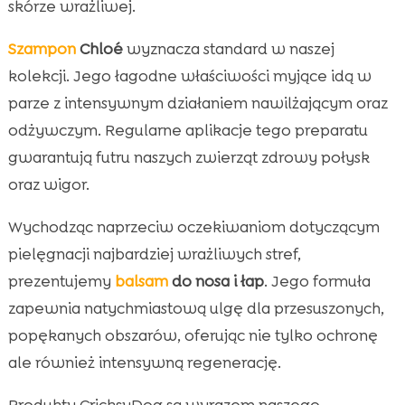
skórze wrażliwej.
Szampon
Chloé
wyznacza standard w naszej
kolekcji. Jego łagodne właściwości myjące idą w
parze z intensywnym działaniem nawilżającym oraz
odżywczym. Regularne aplikacje tego preparatu
gwarantują futru naszych zwierząt zdrowy połysk
oraz wigor.
Wychodząc naprzeciw oczekiwaniom dotyczącym
pielęgnacji najbardziej wrażliwych stref,
prezentujemy
balsam
do nosa i łap
. Jego formuła
zapewnia natychmiastową ulgę dla przesuszonych,
popękanych obszarów, oferując nie tylko ochronę
ale również intensywną regenerację.
Produkty CricksyDog są wyrazem naszego