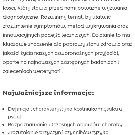
kości, który stawia przed nami poważne wyzwania
Opcje leczenia pies kostniakomięsak

diagnostyczne. Rozwińmy temat, by ułatwić
Dieta i żywienie dla psów z

zrozumienie symptomów, metod wykrywania oraz
kostniakomięsakiem
innowacyjnych podejść leczniczych. Działanie to ma
Specjalistyczne karmy CricksyDog

kluczowe znaczenie dla poprawy stanu zdrowia oraz
Suplementy i witaminy od CricksyDog

jakości życia naszych czworonożnych przyjaciół,
Przysmaki dla psów CricksyDog

oparte na najnowszych dostępnych badaniach i
Produkty pielęgnacyjne CricksyDog

zaleceniach weterynarii.
Jak wspierać psa podczas leczenia?

Pies kostniakomięsak a jakość życia

Najważniejsze informacje:
Porady dla właścicieli psów po diagnozie

kostniakomięsaka
Definicja i charakterystyka kostniakomięsaka u
Najczęściej zadawane pytania o

psów
kostniakomięsaka u psów
Rozpoznawanie wczesnych objawów choroby
Historie sukcesu i nadzieje

Zrozumienie przyczyn i czynników ryzyka