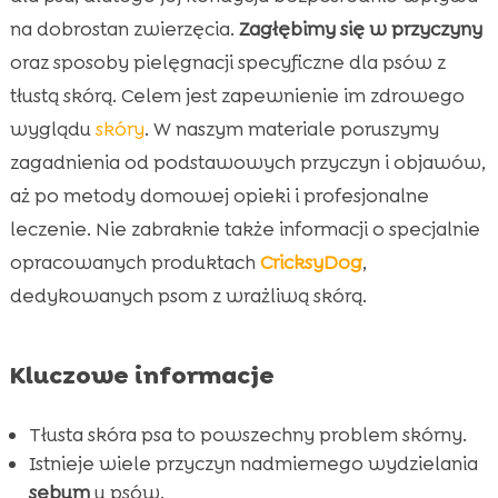
na dobrostan zwierzęcia.
Zagłębimy się w przyczyny
Domowe sposoby radzenia sobie z tłustą

oraz sposoby pielęgnacji specyficzne dla psów z
skórą psa
tłustą skórą. Celem jest zapewnienie im zdrowego
Różne rodzaje szamponów dla psów z tłustą

skórą
wyglądu
skóry
. W naszym materiale poruszymy
Pielęgnacja psa z tłustą skórą – porady i triki
zagadnienia od podstawowych przyczyn i objawów,

Dieta wpływająca na skórę Twojego psa
aż po metody domowej opieki i profesjonalne

leczenie. Nie zabraknie także informacji o specjalnie
Jakie produkty unikać, gdy pies ma tłustą

skórę
opracowanych produktach
CricksyDog
,
Najlepsze produkty dla psów z tłustą skórą –
dedykowanych psom z wrażliwą skórą.

polecamy CricksyDog
Profesjonalne leczenie tłustej skóry psa

Kluczowe informacje
Produkty do pielęgnacji skóry wrażliwej psa

Zabiegi SPA dla psów z tłustą skórą

Tłusta skóra psa to powszechny problem skórny.
Tłusta skóra psa a problemy behawioralne
Istnieje wiele przyczyn nadmiernego wydzielania

sebum
u psów.
Zapobieganie tłustej skórze u psów
