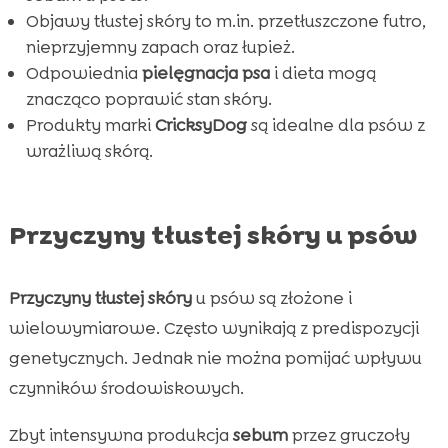
Objawy tłustej skóry to m.in. przetłuszczone futro,
Wniosek

nieprzyjemny zapach oraz łupież.
FAQ

Odpowiednia
pielęgnacja psa
i dieta mogą
znacząco poprawić stan skóry.
Produkty marki
CricksyDog
są idealne dla psów z
wrażliwą skórą.
Przyczyny tłustej skóry u psów
Przyczyny tłustej skóry
u psów są złożone i
wielowymiarowe. Często wynikają z predispozycji
genetycznych. Jednak nie można pomijać wpływu
czynników środowiskowych.
Zbyt intensywna produkcja
sebum
przez gruczoły