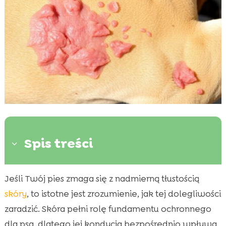
Spis treści
3
Jeśli Twój pies zmaga się z nadmierną tłustością
Przyczyny tłustej skóry u psów

skóry
, to istotne jest zrozumienie, jak tej dolegliwości
Objawy tłustej skóry u psów

zaradzić. Skóra pełni rolę fundamentu ochronnego
Wpływ tłustej skóry na zdrowie Twojego psa

dla psa, dlatego jej kondycja bezpośrednio wpływa
Diagnoza tłustej skóry u psów
