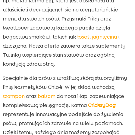
np. mokra karma Ely, która jest doskonała dla
właścicieli decydujących się na wegetariańskie
menu dla swoich psów. Przysmaki Friky oraz
MeatLover zadowolą każdego pupila dzięki
bogactwu smaków, takich jak
łosoś
,
jagnięcina
i
dziczyzna. Nasza oferta zawiera także suplementy
Twinky wspierające stan stawów oraz ogólną
kondycję zdrowotną.
Specjalnie dla psów z wrażliwą skórą stworzyliśmy
linię kosmetyków Chloé. W jej skład wchodzą
szampon
oraz
balsam
do nosa i łap, zapewniające
kompleksową pielęgnację. Karma
CricksyDog
reprezentuje innowacyjne podejście do żywienia
psów, promując ich zdrowie na wielu poziomach.
Dzięki temu, każdego dnia możemy zaspokajać