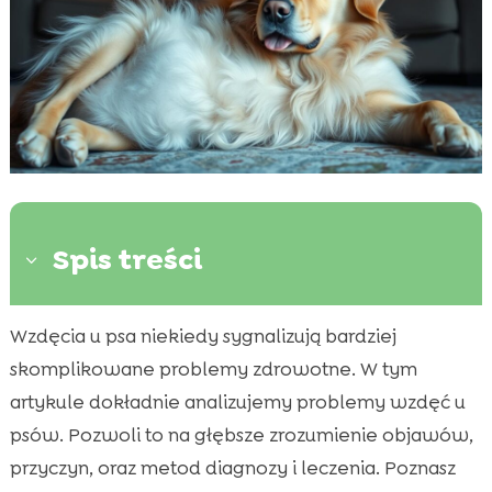
Spis treści
3
Wzdęcia u psa niekiedy sygnalizują bardziej
Przyczyny wzdęć u psów

skomplikowane problemy zdrowotne. W tym
Objawy wzdęć u psów

artykule dokładnie analizujemy problemy wzdęć u
Jak diagnozować wzdęcia u psa

psów. Pozwoli to na głębsze zrozumienie objawów,
Sposoby leczenia wzdęć u psa

przyczyn, oraz metod diagnozy i leczenia. Poznasz
Zapobieganie wzdęciom u psa
