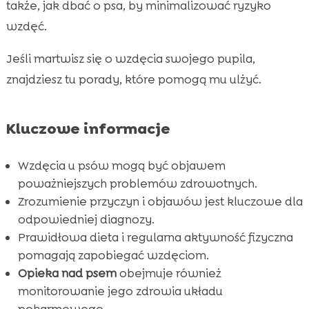
także, jak dbać o psa, by minimalizować ryzyko
Rola diety w zapobieganiu wzdęciom

wzdęć.
Korzyści z karmy CricksyDog

Wpływ stresu na wzdęcia u psa

Jeśli martwisz się o wzdęcia swojego pupila,
Związki alergii pokarmowych z wzdęciami

znajdziesz tu porady, które pomogą mu ulżyć.
Wzdęcia a wiek psa

Zaburzenia przewodu pokarmowego a

Kluczowe informacje
wzdęcia
Naturalne suplementy na wzdęcia u psa

Wzdęcia u psów mogą być objawem
Jak prawidłowo karmić psa, aby unikać

poważniejszych problemów zdrowotnych.
wzdęć
Zrozumienie przyczyn i objawów jest kluczowe dla
Znaczenie aktywności fizycznej w
odpowiedniej diagnozy.

zapobieganiu wzdęciom
Prawidłowa dieta i regularna aktywność fizyczna
pomagają zapobiegać wzdęciom.
Wniosek

Opieka nad psem
obejmuje również
FAQ

monitorowanie jego zdrowia układu