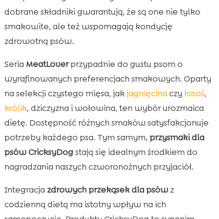
dobrane składniki gwarantują, że są one nie tylko
smakowite, ale też wspomagają kondycję
zdrowotną psów.
Seria
MeatLover
przypadnie do gustu psom o
wyrafinowanych preferencjach smakowych. Oparty
na selekcji czystego mięsa, jak
jagnięcina
czy
łosoś
,
królik
, dziczyzna i wołowina, ten wybór urozmaica
dietę. Dostępność różnych smaków satysfakcjonuje
potrzeby każdego psa. Tym samym,
przysmaki dla
psów CricksyDog
stają się idealnym środkiem do
nagradzania naszych czworonożnych przyjaciół.
Integracja
zdrowych przekąsek dla psów
z
codzienną dietą ma istotny wpływ na ich
samopoczucie. Produkty CricksyDog to synonim