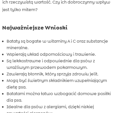
Bataty a układ odpornościowy psa
ich rzeczywistą wartość. Czy ich dobroczynny wpływ

Znaczenie batatów dla skóry i sierści psa
jest tylko mitem?

Batat w karmie dla psa

CricksyDog: Idealna karma dla wrażliwych

Najważniejsze Wnioski
psów
Przysmaki CricksyDog dla zdrowych psów

Bataty są bogate w witaminy A i C oraz substancje
Suplementy CricksyDog: Twinky witaminy
mineralne.

Wspierają układ odpornościowy i trawienie.
Pielęgnacja wrażliwego psa z CricksyDog

Są lekkostrawne i odpowiednie dla psów z
Rola batatów w zarządzaniu wagą psa

wrażliwym przewodem pokarmowym.
Czy bataty mogą powodować alergie u psa?

Zawierają błonnik, który sprzyja zdrowiu jelit.
Alternatywy dla batatów w diecie

Mogą być świetnym składnikiem uzupełniającym
wrażliwego psa
dietę psa.
Porady od weterynarzy na temat karmienia
Batatami można łatwo wzbogacić domowe posiłki

batatami
dla psa.
Przykłady posiłków z batatami dla psa
Idealne dla psów z alergiami, dzięki niskiej
