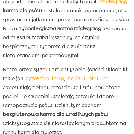
opcji, idealnej dla ich wrażliwych pupili.
CricksyDog
karma dla psów
została starannie opracowana, aby
sprostać wyjątkowym potrzebom wrażliwych psów.
Nasza
hypoalergiczna karma CricksyDog
jest wolna
od mięsa kurczaka i pszenicy, co czyni ją
bezpiecznym wyborem dla zwierząt z
nietolerancjami pokarmowymi.
Nasze przepisy zawierają wysokiej jakości składniki,
takie jak
jagnięcina
,
łosoś
,
królik
i
wołowina
.
Zapewniają pełnowartościowe i zrównoważone
posiłki. Te składniki wspierają zdrowie i dobre
samopoczucie psów. Dzięki tym cechom,
bezglutenowa karma dla wrażliwych psów
CricksyDog staje się niezastąpionym produktem na
rynku karm dla zwierząt.