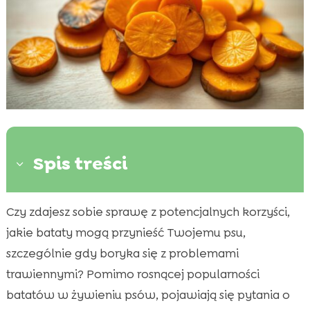
Spis treści
3
Czy zdajesz sobie sprawę z potencjalnych korzyści,
Dlaczego bataty są dobre dla wrażliwego

psa?
jakie bataty mogą przynieść Twojemu psu,
Korzyści zdrowotne wynikające z
szczególnie gdy boryka się z problemami

suplementacji batatami
trawiennymi? Pomimo rosnącej popularności
Jak wprowadzić bataty do diety psa
batatów w żywieniu psów, pojawiają się pytania o
