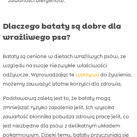
zawartości alergenów.
Opinie klientów o produktach CricksyDog

Często zadawane pytania (FAQ) o batatach w

diecie psa
Dlaczego bataty są dobre dla
Unikajcie częstych błędów przy

wrażliwego psa?
wprowadzaniu batatów do diety psa
Wniosek

FAQ
Bataty są cenione w dietach wrażliwych psów, ze

względu na swoje niezwykłe właściwości
odżywcze. Wprowadzając te
warzywa
do żywienia,
możemy zauważyć istotne korzyści dla zdrowia.
Podstawową zaletą jest to, że bataty mogą
zmniejszać ryzyko zapalenia jelit. Ich wysoka
zawartość błonnika pobudza zdrową pracę jelit, co
jest niezbędne dla psów z delikatnym układem
pokarmowym. Dzięki temu, bataty przyczyniają się