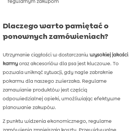
FAQ
regularnym zakupom

Dlaczego warto pamiętać o
ponownych zamówieniach?
Utrzymanie ciągłości w dostarczaniu
wysokiej jakości
karmy
oraz akcesoriów dla psa jest kluczowe. To
pozwala uniknąć sytuacji, gdy nagle zabraknie
pokarmu dla naszego zwierzaka. Regularne
zamawianie produktów jest częścią
odpowiedzialnej opieki, umożliwiając efektywne
planowanie zakupów.
Z punktu widzenia ekonomicznego, regularne
zamówienia zmniejszają koszty. Przewidywalne