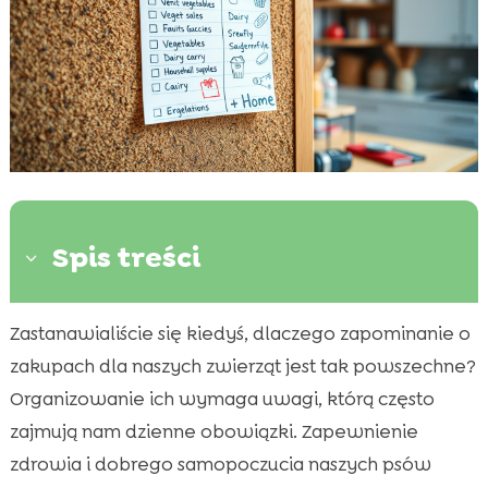
Spis treści
3
Zastanawialiście się kiedyś, dlaczego zapominanie o
Dlaczego warto pamiętać o ponownych

zamówieniach?
zakupach dla naszych zwierząt jest tak powszechne?
Jak ustawić przypomnienia w sklepie?
Organizowanie ich wymaga uwagi, którą często

Używanie kalendarzy i aplikacji
zajmują nam dzienne obowiązki. Zapewnienie

Korzyści z ustawienia powtórnych zamówień
zdrowia i dobrego samopoczucia naszych psów
