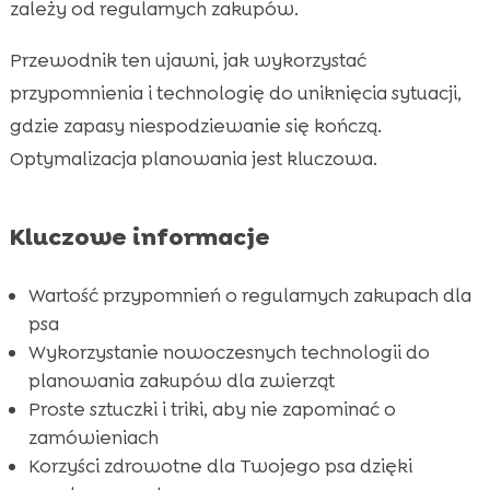
w CricksyDog
zależy od regularnych zakupów.
Przypomnienia o ponownym zamówieniu –

Przewodnik ten ujawni, jak wykorzystać
triki w sklepie CricksyDog
przypomnienia i technologię do uniknięcia sytuacji,
Jak produkty CricksyDog mogą pomóc

gdzie zapasy niespodziewanie się kończą.
twojemu psu?
Optymalizacja planowania jest kluczowa.
Zalety hypoalergicznych formuł

Suplementy i witaminy Twinky

Pielęgnacja psa z produktami Chloé
Kluczowe informacje

Produkty wegańskie CricksyDog

Wartość przypomnień o regularnych zakupach dla
Najlepsze praktyki przy ustawieniu

psa
przypomnień
Wykorzystanie nowoczesnych technologii do
Otrzymuj powiadomienia na swoim telefonie

planowania zakupów dla zwierząt
Znaczenie regularnych zakupów dla zdrowia

Proste sztuczki i triki, aby nie zapominać o
psa
zamówieniach
Wniosek

Korzyści zdrowotne dla Twojego psa dzięki