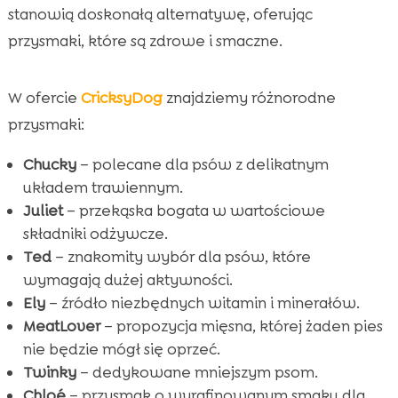
stanowią doskonałą alternatywę, oferując
przysmaki, które są zdrowe i smaczne.
W ofercie
CricksyDog
znajdziemy różnorodne
przysmaki:
Chucky
– polecane dla psów z delikatnym
układem trawiennym.
Juliet
– przekąska bogata w wartościowe
składniki odżywcze.
Ted
– znakomity wybór dla psów, które
wymagają dużej aktywności.
Ely
– źródło niezbędnych witamin i minerałów.
MeatLover
– propozycja mięsna, której żaden pies
nie będzie mógł się oprzeć.
Twinky
– dedykowane mniejszym psom.
Chloé
– przysmak o wyrafinowanym smaku dla