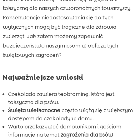
Jak zapobiegać zatruciu czekoladą?
toksyczną dla naszych czworonożnych towarzyszy.

Konsekwencje niedostosowania się do tych
Jak postępować w przypadku zatrucia

czekoladą?
wytycznych mogą być tragiczne dla zdrowia
Bezpieczne smakołyki dla psów na Wielkanoc
zwierząt. Jak zatem możemy zapewnić

Wielkanocne zagrożenia poza czekoladą
bezpieczeństwo naszym psom w obliczu tych

Produkty CricksyDog – bezpieczne
świętowych zagrożeń?

alternatywy dla czekolady
Znaczenie diety hypoalergicznej dla psów

Najważniejsze wnioski
Jakie inne substancje mogą być

niebezpieczne dla psa?
Czekolada zawiera teobrominę, która jest
Znaczenie regularnych wizyt u weterynarza

toksyczna dla psów.
Jak dbać o psa podczas świąt?
Święta wielkanocne
często wiążą się z większym

dostępem do czekolady w domu.
Rola edukacji w zapobieganiu zatruciom

Warto przekazywać domownikom i gościom
Wniosek

informacje na temat
zagrożenia dla psów
FAQ
