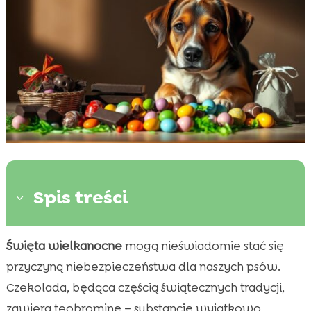
Spis treści
3
Święta wielkanocne
mogą nieświadomie stać się
Dlaczego czekolada jest niebezpieczna dla

psów?
przyczyną niebezpieczeństwa dla naszych psów.
Objawy zatrucia czekoladą u psa
Czekolada, będąca częścią świątecznych tradycji,

Pies i czekolada wielkanocna
zawiera teobrominę – substancję wyjątkowo
