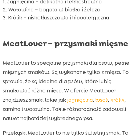
Jagnięcina – delikatna i lekkostrawna
Wołowina – bogata w białko i żelazo
Królik – niskotłuszczowa i hipoalergiczna
MeatLover – przysmaki mięsne
MeatLover to specjalne przysmaki dla psów, pełne
mięsnych smaków. Są wykonane tylko z mięsa. To
sprawia, że są idealne dla psów, które lubią
smakować różne mięsa. W ofercie MeatLover
znajdziesz smaki takie jak
jagnięcina
,
łosoś
,
królik
,
sarnina i wołowina. Takie różnorodność zadowoli
nawet najbardziej wybrednego psa.
Przekąski MeatLover to nie tylko świetny smak. To