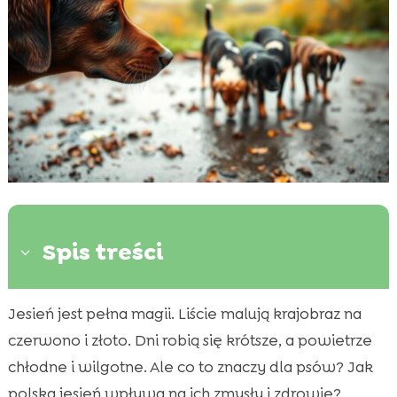
Spis treści
3
Jesień jest pełna magii. Liście malują krajobraz na
Wpływ jesiennej wilgoci na zmysł węchu psa

czerwono i złoto. Dni robią się krótsze, a powietrze
Zmiany w zachowaniu psa jesienią

chłodne i wilgotne. Ale co to znaczy dla psów? Jak
Wilgotność powietrza a zdrowie nosa psa

polska jesień wpływa na ich zmysły i zdrowie?
Jak pies wpływa wilgotnego powietrza
