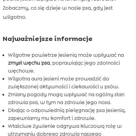
jesień
Zobaczmy, co się dzieje w nosie psa, gdy jest
wilgotno.
Zalecenia pielęgnacyjne dla psów jesienią

Znaczenie odpowiedniego żywienia dla

zdrowia nosa
Najważniejsze informacje
Rola wilgoci w treningu węchowym

Najlepsze warunki spacerowe jesienią
Wilgotne powietrze jesienią może wpływać na

Jak rozpoznać problemy z nosem u psa?
zmysł węchu psa
, poprawiając jego zdolności

węchowe.
Ciepła wilgoć kontra zimna – co jest lepsze

Wilgotna aura jesieni może prowadzić do
dla psów?
zwiększonej aktywności i ciekawości u psów.
Właściwa opieka nad starszymi psami jesienią

Zmiany pogody mogą wpływać na ogólny stan
CricksyDog – idealny wybór żywienia

zdrowia psa, w tym na zdrowie jego nosa.
Zalety hipoalergicznych formuł Cricksy Dog

Dbając o odpowiednią pielęgnację psa jesienią,
Ely – mokra karma na bazie mięsa
zapewniamy mu komfort i zdrowie.

Właściwe żywienie odgrywa kluczową rolę w
MeatLover – przysmaki mięsne

utrzymaniu dobrego zdrowia naszego