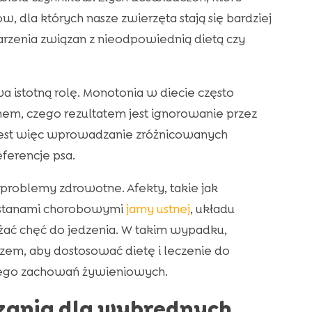
 dla których nasze zwierzęta stają się bardziej
zenia związan z nieodpowiednią dietą czy
istotną rolę. Monotonia w diecie często
em, czego rezultatem jest ignorowanie przez
jest więc wprowadzanie zróżnicowanych
ferencje psa.
roblemy zdrowotne. Afekty, takie jak
 stanami chorobowymi
jamy ustnej
, układu
żać chęć do jedzenia. W takim wypadku,
rzem, aby dostosować dietę i leczenie do
jego zachowań żywieniowych.
ązania dla wybrednych