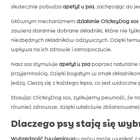
skutecznie pobudza
apetyt u psa
, zachęcając do j
Głównym mechanizmem
działanie CricksyDog sos
zawiera starannie dobrane składniki, które nie tyl
niezbędnych składników odżywczych. Dzięki temu p
wpływa na ich zdrowie i samopoczucie.
Nasz sos stymuluje
apetyt u psa
poprzez naturalne s
przyjemnością. Dzięki bogatym w smak składnikom 
jedzą. Cieszą się z każdego kęsa, co jest widoczne
Stosując CricksyDog sos, zyskujemy pewność, że na
również zdrowsze, dzięki właściwie zbilansowanej
Dlaczego psy stają się wy
Wybredność żywieniowa
u psów może wynikać z w