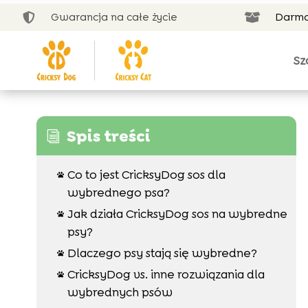
Gwarancja na całe życie
Darmo


Sz
Spis treści
i
Co to jest CricksyDog sos dla

wybrednego psa?
Jak działa CricksyDog sos na wybredne

psy?
Dlaczego psy stają się wybredne?

CricksyDog vs. inne rozwiązania dla

wybrednych psów