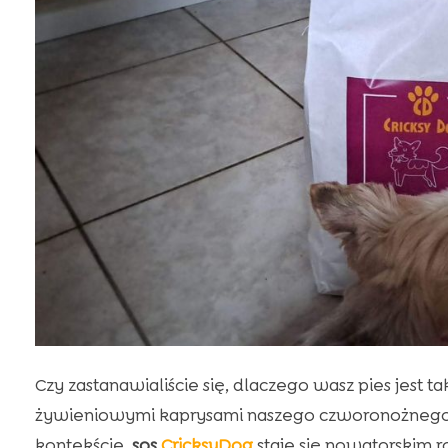
Czy zastanawialiście się, dlaczego wasz pies jest 
żywieniowymi kaprysami naszego czworonożnego p
kontekście,
sos
CricksyDog
staje się nowatorskim 