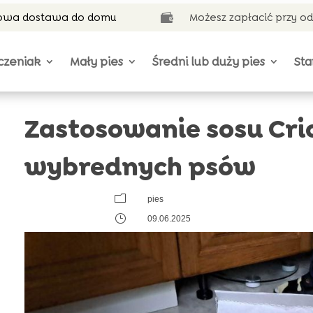
wa dostawa do domu
Możesz zapłacić przy o

czeniak
Mały pies
Średni lub duży pies
Sta
Zastosowanie sosu Cri
wybrednych psów
m
pies
}
09.06.2025