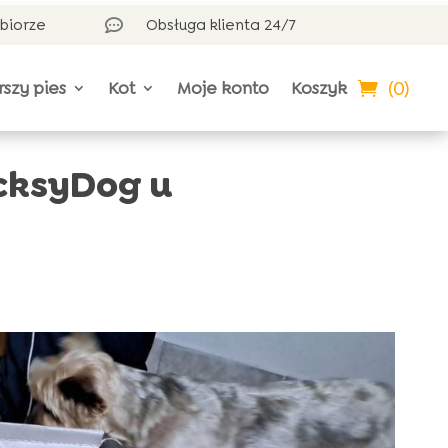
dbiorze
Obsługa klienta 24/7

(0)
rszy pies
Kot
Moje konto
Koszyk
cksyDog u