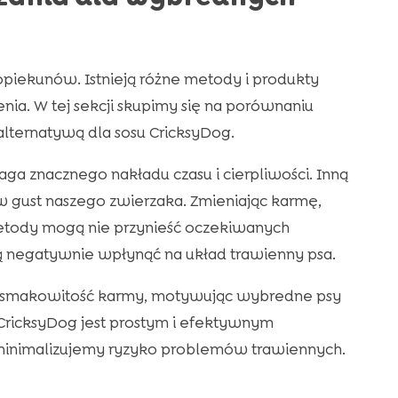
iekunów. Istnieją różne metody i produkty
a. W tej sekcji skupimy się na porównaniu
lternatywą dla sosu CricksyDog.
a znacznego nakładu czasu i cierpliwości. Inną
 w gust naszego zwierzaka. Zmieniając karmę,
metody mogą nie przynieść oczekiwanych
ą negatywnie wpłynąć na układ trawienny psa.
ć smakowitość karmy, motywując wybredne psy
 CricksyDog jest prostym i efektywnym
, minimalizujemy ryzyko problemów trawiennych.