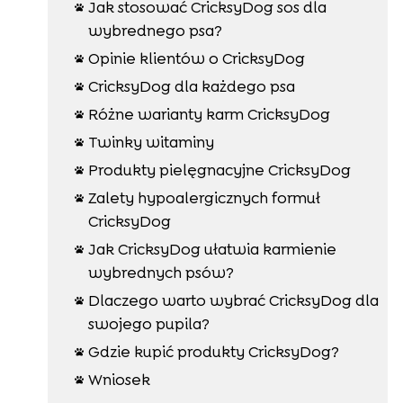
Jak stosować CricksyDog sos dla

wybrednego psa?
Opinie klientów o CricksyDog

CricksyDog dla każdego psa

Różne warianty karm CricksyDog

Twinky witaminy

Produkty pielęgnacyjne CricksyDog

Zalety hypoalergicznych formuł

CricksyDog
Jak CricksyDog ułatwia karmienie

wybrednych psów?
Dlaczego warto wybrać CricksyDog dla

swojego pupila?
Gdzie kupić produkty CricksyDog?

Wniosek
