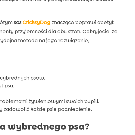
którym
sos
CricksyDog
znacząco poprawi apetyt
menty przyjemności dla obu stron. Odkryjecie, że
 wydajna metoda na jego rozwiązanie,
 wybrednych psów.
t psa.
z problemami żywieniowymi swoich pupili.
 zadowolić każde psie podniebienie.
dla wybrednego psa?