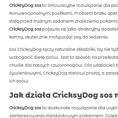
CricksyDog sos
to innowacyjne rozwiązanie dla ps
konwencjonalnymi posiłkami. Problem braku apetyt
stają przed trudnym zadaniem znalezienia pokarmu, 
CricksyDog sos
pojawia się jako atrakcyjny dodate
karmy, skutecznie motywując psy do jedzenia.
Sos CricksyDog łączy naturalne składniki, by nie t
wzbogacić dietę psów. Jest to sposób na przeksz
chwile dla naszych czworonogów. Dla właścicieli
żywieniowymi, CricksyDog stanowi prostą, a zara
ich psów.
Jak działa CricksyDog sos
CricksyDog sos
to doskonałe rozwiązanie dla wyb
zainteresowania standardowym pokarmem. Dzięki 