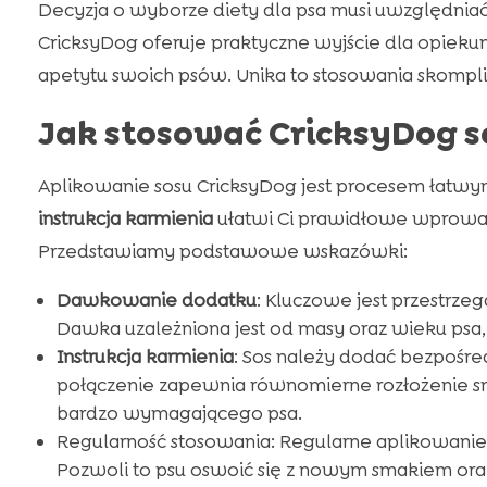
Decyzja o wyborze diety dla psa musi uwzględniać
CricksyDog oferuje praktyczne wyjście dla opie
apetytu swoich psów. Unika to stosowania skompl
Jak stosować CricksyDog s
Aplikowanie sosu CricksyDog jest procesem łatw
instrukcja karmienia
ułatwi Ci prawidłowe wprowad
Przedstawiamy podstawowe wskazówki:
Dawkowanie dodatku
: Kluczowe jest przestrz
Dawka uzależniona jest od masy oraz wieku psa
Instrukcja karmienia
: Sos należy dodać bezpośred
połączenie zapewnia równomierne rozłożenie sm
bardzo wymagającego psa.
Regularność stosowania: Regularne aplikowanie 
Pozwoli to psu oswoić się z nowym smakiem oraz