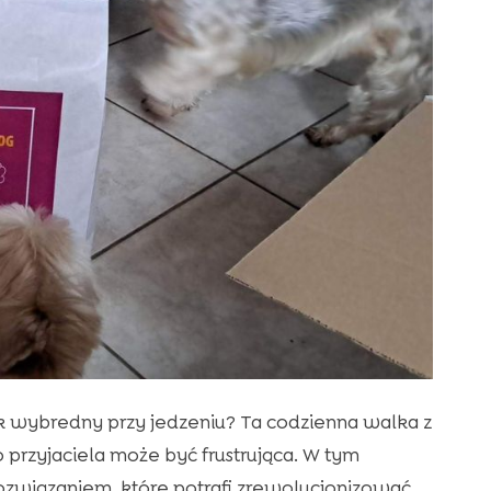
tak wybredny przy jedzeniu? Ta codzienna walka z
rzyjaciela może być frustrująca. W tym
rozwiązaniem, które potrafi zrewolucjonizować