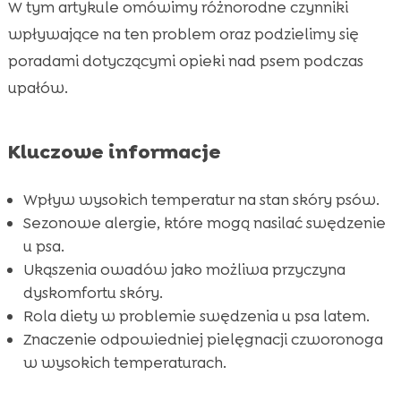
W tym artykule omówimy różnorodne czynniki
Problemy z pasożytami

wpływające na ten problem oraz podzielimy się
Nadmierne kąpiele i niska wilgotność

poradami dotyczącymi opieki nad psem podczas
Jak rozpoznawać i reagować na symptomy

upałów.
Znaczenie odpowiedniej pielęgnacji

kosmetykami Chloé
Dieta hypoalergiczna CricksyDog
Kluczowe informacje

Korzyści z karm hypoalergicznych

Wpływ wysokich temperatur na stan skóry psów.
Czy weterynarz jest potrzebny w czasie

Sezonowe alergie, które mogą nasilać swędzenie
upałów?
u psa.
Naturalne alternatywy na alergie i

Ukąszenia owadów jako możliwa przyczyna
podrażnienia
dyskomfortu skóry.
Zalety Ely mokrej karmy hypoalergicznej

Rola diety w problemie swędzenia u psa latem.
Właściwości przekąsek MeatLover

Znaczenie odpowiedniej pielęgnacji czworonoga
Twinky witaminy dla zdrowia psa
w wysokich temperaturach.

Wniosek
