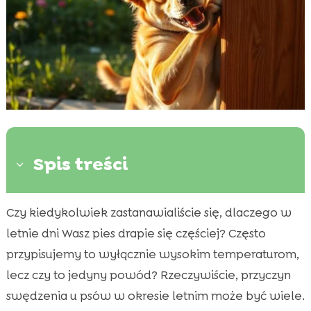
Spis treści
3
Czy kiedykolwiek zastanawialiście się, dlaczego w
Wpływ wysokich temperatur na skórę psa

letnie dni Wasz pies drapie się częściej? Często
Reakcje alergiczne i sezonowe alergie

przypisujemy to wyłącznie wysokim temperaturom,
Ukąszenia owadów

lecz czy to jedyny powód? Rzeczywiście, przyczyn
Zmiana w diecie i drapanie psa w upał lato

swędzenia u psów w okresie letnim może być wiele.
Stres i zachowania kompulsywne
