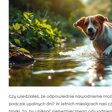
Czy wiedziałeś, że odpowiednie nawodnienie moż
podczas upalnych dni? W letnich miesiącach nasi c
troski. To, by uniknąć niebezpiecznego odwodnien