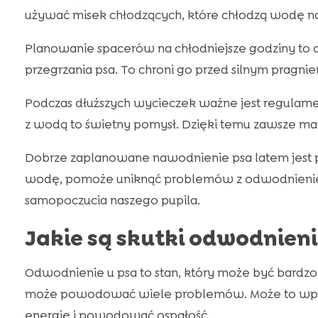
używać misek chłodzących, które chłodzą wodę na
Planowanie spacerów na chłodniejsze godziny to 
przegrzania psa. To chroni go przed silnym pragni
Podczas dłuższych wycieczek ważne jest regularne
z wodą to świetny pomysł. Dzięki temu zawsze m
Dobrze zaplanowane nawodnienie psa latem jest p
wodę, pomoże uniknąć problemów z odwodnienie
samopoczucia naszego pupila.
Jakie są skutki odwodnieni
Odwodnienie u psa to stan, który może być bardz
może powodować wiele problemów. Może to wpły
energię i powodować ospałość.