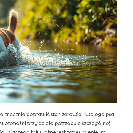
e znacznie poprawić stan zdrowia Twojego psa
zworonożni przyjaciele potrzebują szczególnej
ia. Dlaczego tak ważne jest zapewnienie im