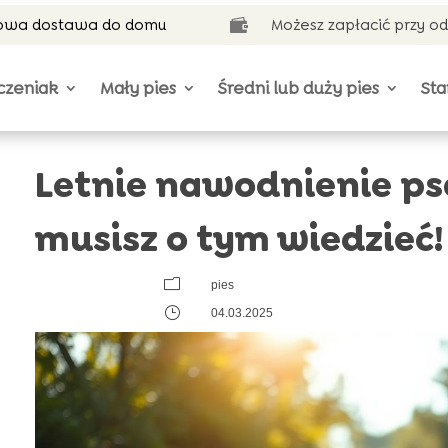
wa dostawa do domu
Możesz zapłacić przy o

czeniak
Mały pies
Średni lub duży pies
Sta
Letnie nawodnienie ps
musisz o tym wiedzieć!
m
pies
}
04.03.2025