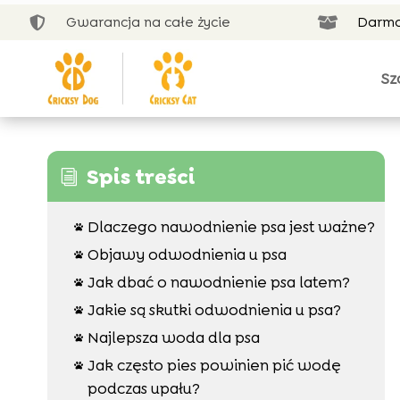
Gwarancja na całe życie
Darmo


Sz
Spis treści
i
Dlaczego nawodnienie psa jest ważne?

Objawy odwodnienia u psa

Jak dbać o nawodnienie psa latem?

Jakie są skutki odwodnienia u psa?

Najlepsza woda dla psa

Jak często pies powinien pić wodę

podczas upału?