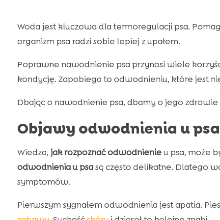
Woda jest kluczowa dla termoregulacji psa. Pomaga 
organizm psa radzi sobie lepiej z upałem.
Poprawne nawodnienie psa przynosi wiele korzyści.
kondycję. Zapobiega to odwodnieniu, które jest n
Dbając o nawodnienie psa, dbamy o jego zdrowie i 
Objawy odwodnienia u psa
Wiedza,
jak rozpoznać odwodnienie
u psa, może b
odwodnienia u psa
są często delikatne. Dlatego w
symptomów.
Pierwszym sygnałem odwodnienia jest apatia. Pie
zabawy
. Suchość
skóry
i dziąseł to kolejne znaki.