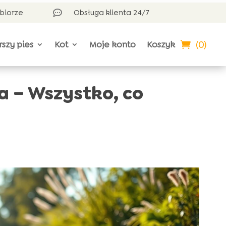
dbiorze
Obsługa klienta 24/7

(0)
rszy pies
Kot
Moje konto
Koszyk
a – Wszystko, co