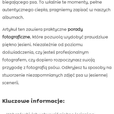
biegającego psa. To właśnie te momenty, pełne
Najlepsze tła do jesiennych zdjęć psów w

domu
autentycznego ciepła, pragniemy zapisać w naszych
Wybór odpowiednich ustawień aparatu
albumach.

Praca z dynamicznymi ujęciami

Artykuł ten zawiera praktyczne
porady
Wykorzystanie kolorów jesieni

fotograficzne
, które pozwolą wydobyć prawdziwe
Pies porady ustawienia do zdjęć jesień

piękno jesieni. Niezależnie od poziomu
Kreatywne rekwizyty i akcesoria do zdjęć

doświadczenia, czy jesteś profesjonalnym
Uchwycenie szczegółów i detali

fotografem, czy dopiero rozpoczynasz swoją
Zabawki i smakołyki jako narzędzia do

przygodę z fotografią psów. Odkryjesz tu sposoby na
fotografii
stworzenie niezapomnianych zdjęć psa w jesiennej
Obróbka zdjęć i ich edycja

scenerii.
CricksyDog – najlepsza karma dla psów

Inspiracje z social media

Kluczowe informacje:
Jak zaangażować psa do współpracy

Organizowanie minisesji zdjęciowych
