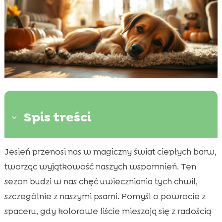
Spis treści
3
Jesień przenosi nas w magiczny świat ciepłych barw,
Wprowadzenie do jesiennych zdjęć psów

tworząc wyjątkowość naszych wspomnień. Ten
Najlepsze pory dnia do fotografii psów

jesienią
sezon budzi w nas chęć uwieczniania tych chwil,
Wykorzystanie naturalnego światła w domu
szczególnie z naszymi psami. Pomyśl o powrocie z

Przygotowanie psa do sesji zdjęciowej
spaceru, gdy kolorowe liście mieszają się z radością
