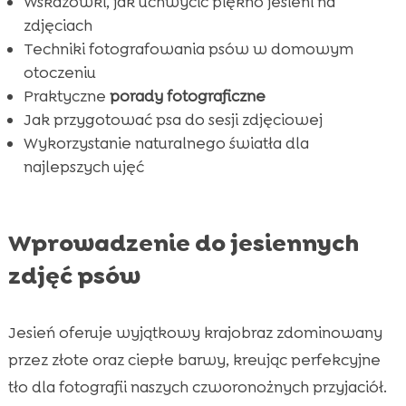
Wskazówki, jak uchwycić piękno jesieni na
Znaczenie cierpliwości i dobrej zabawy

zdjęciach
Wniosek

Techniki fotografowania psów w domowym
FAQ
otoczeniu

Praktyczne
porady fotograficzne
Jak przygotować psa do sesji zdjęciowej
Wykorzystanie naturalnego światła dla
najlepszych ujęć
Wprowadzenie do jesiennych
zdjęć psów
Jesień oferuje wyjątkowy krajobraz zdominowany
przez złote oraz ciepłe barwy, kreując perfekcyjne
tło dla fotografii naszych czworonożnych przyjaciół.