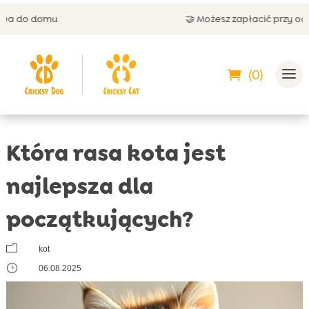
🤝 Możesz zapłacić przy odbiorze
(0)
Która rasa kota jest
najlepsza dla
początkujących?
m
kot
}
06.08.2025