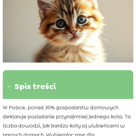
Spis treści
3
W Polsce, ponad 30% gospodarstw domowych
Dlaczego wybór odpowiedniej rasy kota jest

ważny?
deklaruje posiadanie przynajmniej jednego kota. Ta
Kryteria wyboru rasy kota dla początkujących
liczba dowodzi, jak bardzo koty są ulubieńcami w

Ragdoll – łagodny i przyjazny
naszych domach. Wybierając rasę dla
