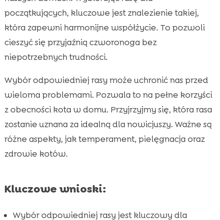
Pers – piękny, ale wymagający
początkujących, kluczowe jest znalezienie takiej,

która zapewni harmonijne współżycie. To pozwoli
Maine Coon – gigantyczny kot z wielkim

sercem
cieszyć się przyjaźnią czworonoga bez
British Shorthair – spokojny i niezależny
niepotrzebnych trudności.

Szukając odpowiedniej diety dla kociaka

Wybór odpowiedniej rasy może uchronić nas przed
Kocię wybór rasy

wieloma problemami. Pozwala to na pełne korzyści
Bengalski – aktywny i inteligentny

z obecności kota w domu. Przyjrzyjmy się, która rasa
Scottish Fold – towarzyski i kochający

zostanie uznana za idealną dla nowicjuszy. Ważne są
Kartuzki – spokojny i łagodny

różne aspekty, jak temperament, pielęgnacja oraz
Siamczyk – elegancki i aktywny

zdrowie kotów.
Koty krótkowłose – idealne dla

zapracowanych
Kluczowe wnioski:
Znaczenie odpowiedniego żwirku dla kota

Wniosek

Wybór odpowiedniej rasy jest kluczowy dla