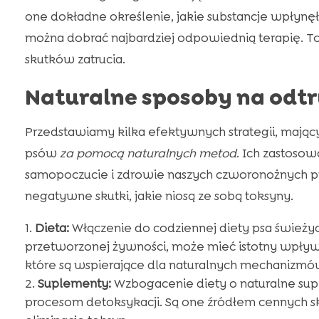
one dokładne określenie, jakie substancje wpłynęł
można dobrać najbardziej odpowiednią terapię. To
skutków zatrucia.
Naturalne sposoby na odt
Przedstawiamy kilka efektywnych strategii, mający
psów
za pomocą naturalnych metod
. Ich zastoso
samopoczucie i zdrowie naszych czworonożnych pr
negatywne skutki, jakie niosą ze sobą toksyny.
Dieta:
Włączenie do codziennej diety psa świeży
przetworzonej żywności, może mieć istotny wpływ
które są wspierające dla naturalnych mechanizmó
Suplementy:
Wzbogacenie diety o naturalne suple
procesom detoksykacji. Są one źródłem cennych 