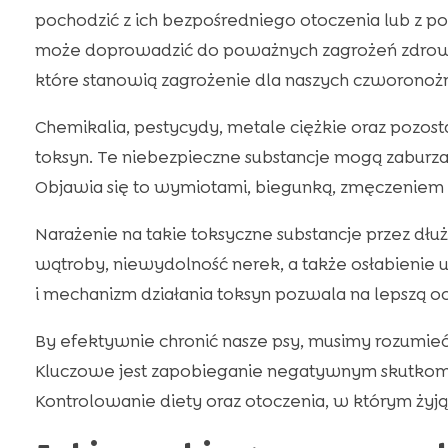
pochodzić z ich bezpośredniego otoczenia lub z po
może doprowadzić do poważnych zagrożeń zdrowo
które stanowią zagrożenie dla naszych czworonożn
Chemikalia, pestycydy, metale ciężkie oraz pozosta
toksyn. Te niebezpieczne substancje mogą zaburz
Objawia się to wymiotami, biegunką, zmęczenie
Narażenie na takie toksyczne substancje przez d
wątroby, niewydolność nerek, a także osłabieni
i mechanizm działania toksyn pozwala na lepszą o
By efektywnie chronić nasze psy, musimy rozumieć, 
Kluczowe jest zapobieganie negatywnym skutkom 
Kontrolowanie diety oraz otoczenia, w którym żyją 