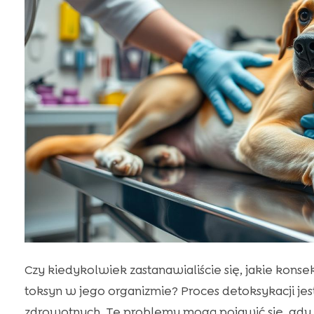
Czy kiedykolwiek zastanawialiście się, jakie kon
toksyn w jego organizmie? Proces detoksykacji je
zdrowotnych. Te problemy mogą pojawić się, gdy