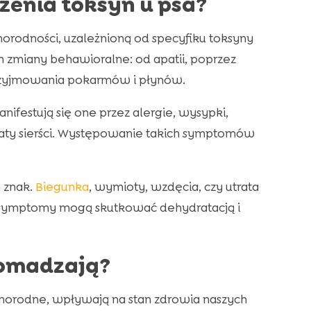
zenia toksyn u psa?
rodności, uzależnioną od specyfiku toksyny
zmiany behawioralne: od apatii, poprzez
rzyjmowania pokarmów i płynów.
festują się one przez alergie, wysypki,
aty sierści. Występowanie takich symptomów
 znak.
Biegunka
, wymioty, wzdęcia, czy utrata
Te symptomy mogą skutkować dehydratacją i
romadzają?
norodne, wpływają na stan zdrowia naszych