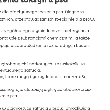
enia toksyn u psa
 dla efektywnego leczenia psa. Diagnoza
cznych, przeprowadzanych specjalnie dla psów.
a szczegółowego wywiadu przez weterynarza.
kontakcie z substancjami chemicznymi, a także
tępuje przeprowadzenie różnorodnych badań.
wątrobowych i nerkowych. Te wskaźniki są
entualnego zatrucia.
syn, które mogą być wydalane z moczem. Są
rasonografia ułatwiają wykrycie obecności ciał
zmie psa.
 w diagnostyce zatrucia u psów. Umożliwiają