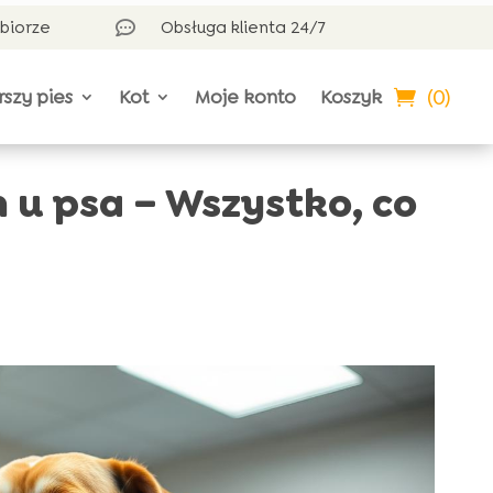
dbiorze
Obsługa klienta 24/7

(0)
rszy pies
Kot
Moje konto
Koszyk
u psa – Wszystko, co