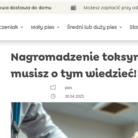
wa dostawa do domu
Możesz zapłacić przy o

czeniak
Mały pies
Średni lub duży pies
Sta
Nagromadzenie toksyn 
musisz o tym wiedzieć!
m
pies
}
30.04.2025