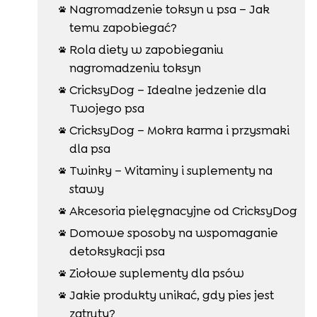
Nagromadzenie toksyn u psa – Jak

temu zapobiegać?
Rola diety w zapobieganiu

nagromadzeniu toksyn
CricksyDog – Idealne jedzenie dla

Twojego psa
CricksyDog – Mokra karma i przysmaki

dla psa
Twinky – Witaminy i suplementy na

stawy
Akcesoria pielęgnacyjne od CricksyDog

Domowe sposoby na wspomaganie

detoksykacji psa
Ziołowe suplementy dla psów

Jakie produkty unikać, gdy pies jest

zatruty?