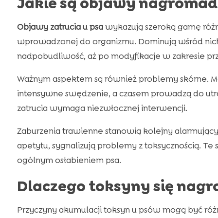
Jakie są objawy nagromad
Objawy zatrucia u psa
wykazują szeroką gamę różno
wprowadzonej do organizmu. Dominują wśród nich 
nadpobudliwość, aż po modyfikacje w zakresie p
Ważnym aspektem są również problemy skórne. Mani
intensywne swędzenie, a czasem prowadzą do utr
zatrucia wymaga niezwłocznej interwencji.
Zaburzenia trawienne stanowią kolejny alarmujący
apetytu, sygnalizują problemy z toksycznością. 
ogólnym osłabieniem psa.
Dlaczego toksyny się nag
Przyczyny akumulacji toksyn u psów mogą być róż