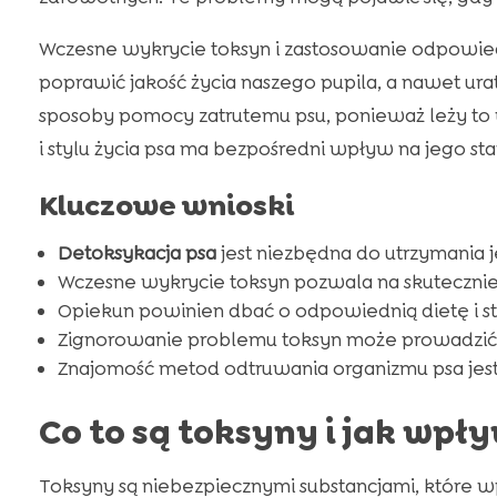
Wczesne wykrycie toksyn i zastosowanie odpowi
poprawić jakość życia naszego pupila, a nawet ur
sposoby pomocy zatrutemu psu, ponieważ leży to 
i stylu życia psa ma bezpośredni wpływ na jego st
Kluczowe wnioski
Detoksykacja psa
jest niezbędna do utrzymania 
Wczesne wykrycie toksyn pozwala na skuteczniej
Opiekun powinien dbać o odpowiednią dietę i sty
Zignorowanie problemu toksyn może prowadzić
Znajomość metod odtruwania organizmu psa jest
Co to są toksyny i jak wpł
Toksyny są niebezpiecznymi substancjami, które