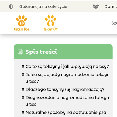
Gwarancja na całe życie
Darmo


Sz
Spis treści
i
Co to są toksyny i jak wpływają na psy?

Jakie są objawy nagromadzenia toksyn

u psa?
Dlaczego toksyny się nagromadzają?

Diagnozowanie nagromadzenia toksyn

u psa
Naturalne sposoby na odtruwanie psa
